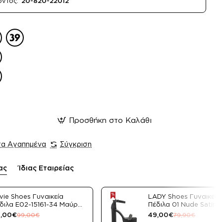
όντος:
20-820-22012
Προσθήκη στο Καλάθι
τα Αγαπημένα
Σύγκριση
ας
Ίδιας Εταιρείας
vie Shoes Γυναικεία
LADY Shoes Γυναικεία
διλα E02-15161-34 Μαύρο
Πέδιλα 01 Nude Satin
tin
,00€
49,00€
99,00€
79,90€