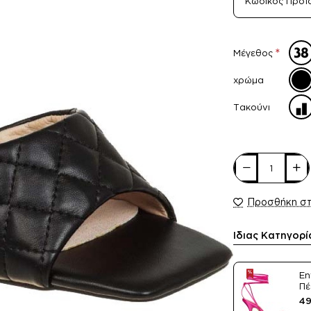
Κωδικός Προϊ
Μέγεθος
χρώμα
Τακούνι
Προσθήκη σ
Ίδιας Κατηγορί
En
Πέ
Sa
49