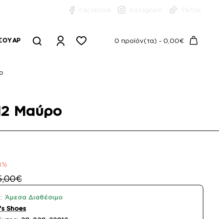
Facebook
Instagram
TikTok
ΣΟΥΆΡ
0 προϊόν(τα) - 0,00€
ο
12 Μαύρο
4%
5,00€
:
Άμεσα Διαθέσιμο
s Shoes