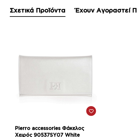
Σχετικά Προϊόντα
Έχουν Αγοραστεί 
-21%
Pierro accessories Φάκελος
Χειρός 90537SY07 White