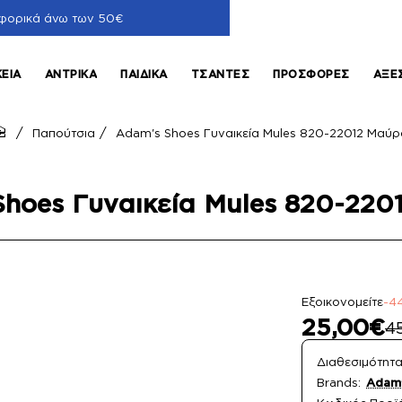
φορικά άνω των 50€
ΚΕΊΑ
ΑΝΤΡΙΚΆ
ΠΑΙΔΙΚΆ
ΤΣΆΝΤΕΣ
ΠΡΟΣΦΟΡΈΣ
ΑΞΕ
Παπούτσια
Adam's Shoes Γυναικεία Mules 820-22012 Μαύρ
home
Shoes Γυναικεία Mules 820-220
Εξοικονομείτε
-4
25,00€
4
Διαθεσιμότητα
Brands:
Adam'