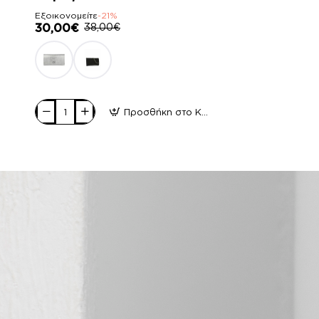
Εξοικονομείτε
-21%
30,00€
38,00€
Προσθήκη στο Καλάθι
Pierro
accessories
Φάκελος
Χειρός
90537SY07
White