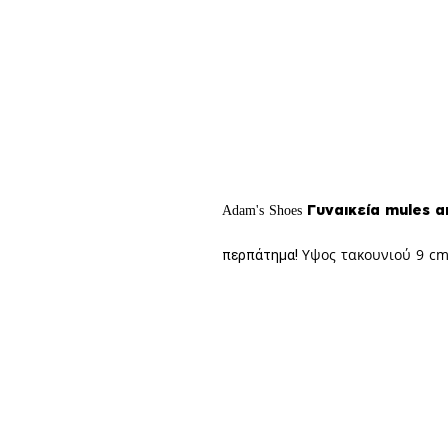
Γυναικεία mules α
Adam's Shoes
Υψος τακουνιού 9 c
περπάτημα!