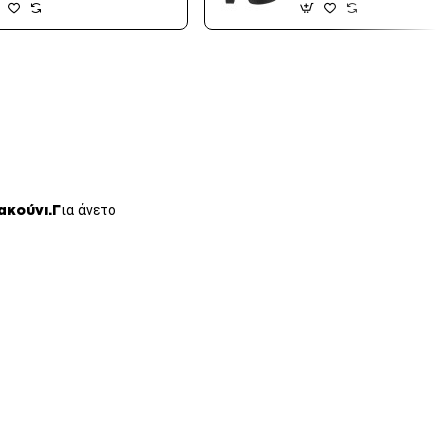
ακούνι.Γ
ια άνετο