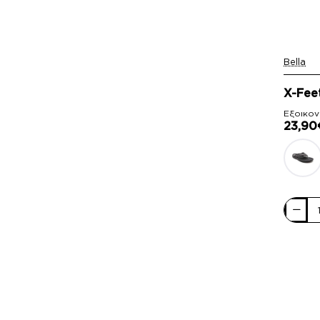
Bella
-11%
X-Fee
Εξοικον
23,90
X-
Feet
Ανδρικ
Σανδάλ
A50
Καφέ