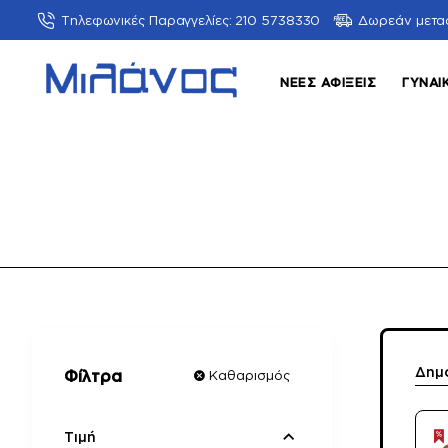
Τηλεφωνικές Παραγγελίες: 210 5738330
Δωρεάν μετα
ΝΈΕΣ ΑΦΊΞΕΙΣ
ΓΥΝΑΙ
Δημ
Φίλτρα
Καθαρισμός
Τιμή