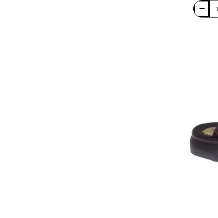
X-
Feet
Ανδρικ
Σανδάλ
A3
Καφέ