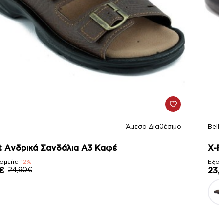
Άμεσα Διαθέσιμο
Bel
-1
t Ανδρικά Σανδάλια A3 Καφέ
X-
ομείτε
-12%
Εξο
€
24,90€
23