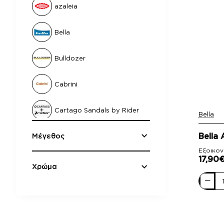
azaleia
Bella
Bulldozer
Cabrini
Cartago Sandals by Rider
Bella
-10%
Bella
Μέγεθος
Damiani
Εξοικον
17,90
Fantasy Sandals
Χρώμα
Bella
Fentini
Ανδρικ
Σανδάλ
Α10
Inblu
Καφέ