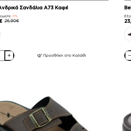
 Ανδρικά Σανδάλια Α73 Καφέ
Be
ομείτε
-11%
Εξο
€
26,90€
23
Προσθήκη στο Καλάθι
Bel
ά
Αν
ια
Σα
Α7
Μα