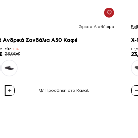
Άμεσα Διαθέσιμο
Bel
-1
t Ανδρικά Σανδάλια A50 Καφέ
X-
ομείτε
-11%
Εξο
€
26,90€
23
Προσθήκη στο Καλάθι
X-
Fee
ά
Αν
ια
Σα
A5
Μα