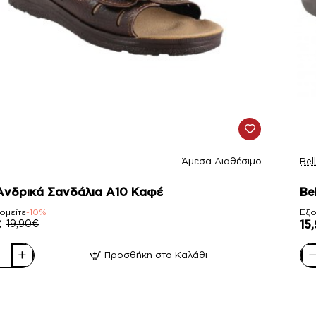
Άμεσα Διαθέσιμο
Bel
-1
 Ανδρικά Σανδάλια Α10 Καφέ
Be
ομείτε
-10%
Εξο
€
19,90€
15
Προσθήκη στο Καλάθι
Bel
ά
Αν
ια
Σα
Α2
Κα