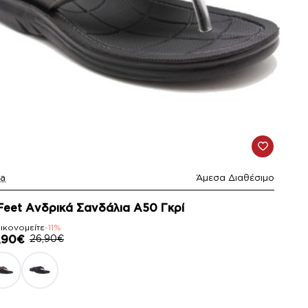
la
Άμεσα Διαθέσιμο
1%
Feet Ανδρικά Σανδάλια A50 Γκρί
ικονομείτε
-11%
,90€
26,90€