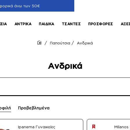
φορικά άνω των 50€
ΚΕΊΑ
ΑΝΤΡΙΚΆ
ΠΑΙΔΙΚΆ
ΤΣΆΝΤΕΣ
ΠΡΟΣΦΟΡΈΣ
ΑΞΕ
Παπούτσια
Ανδρικά
home
Ανδρικά
οφιλή
Προβεβλημένα
Ipanema Γυναικείες
Milanos