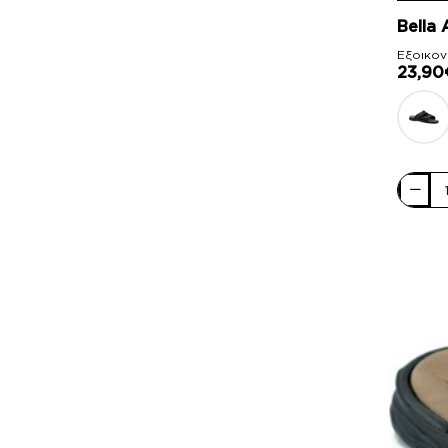
Bella
Zen Air
Εξοικον
23,90
Bella
Ανδρικ
Σανδάλ
Α73
Καφέ