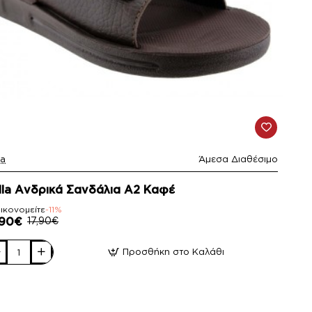
la
Άμεσα Διαθέσιμο
1%
lla Ανδρικά Σανδάλια Α2 Καφέ
ικονομείτε
-11%
,90€
17,90€
Προσθήκη στο Καλάθι
la
δρικά
νδάλια
φέ