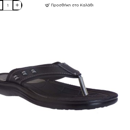
Προσθήκη στο Καλάθι
t
δρικά
νδάλια
0
ί