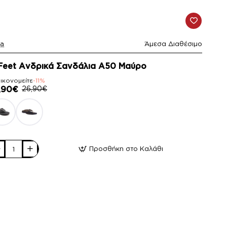
la
Άμεσα Διαθέσιμο
1%
Feet Ανδρικά Σανδάλια A50 Μαύρο
ικονομείτε
-11%
,90€
26,90€
Προσθήκη στο Καλάθι
t
δρικά
νδάλια
0
ύρο