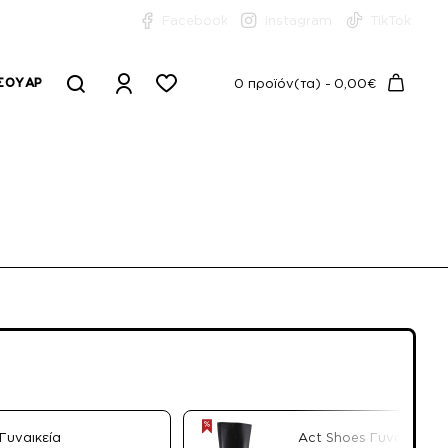
Facebook
Instagram
TikTok
ΣΟΥΆΡ
0 προϊόν(τα) - 0,00€
 Γυναικεία
Act Shoes Γυναικείες