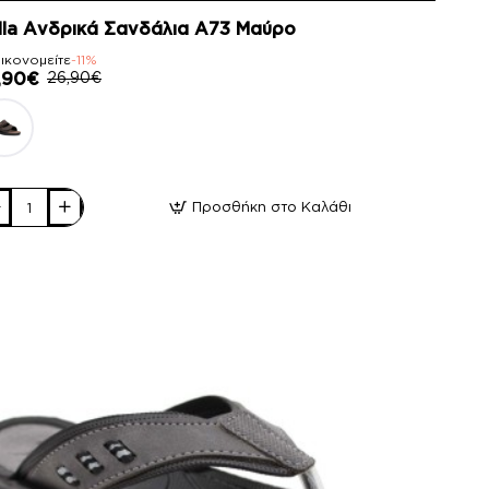
lla Ανδρικά Σανδάλια Α73 Μαύρο
ικονομείτε
-11%
,90€
26,90€
Προσθήκη στο Καλάθι
la
δρικά
νδάλια
3
ύρο