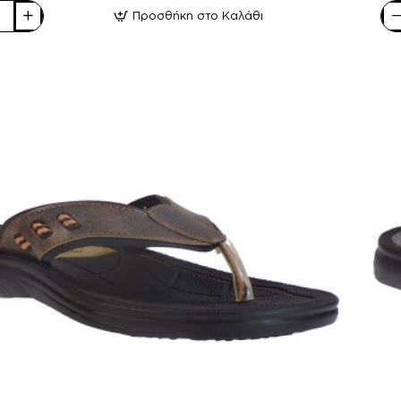
Προσθήκη στο Καλάθι
X-
Fee
ά
Αν
ια
Σα
A5
Γκρ