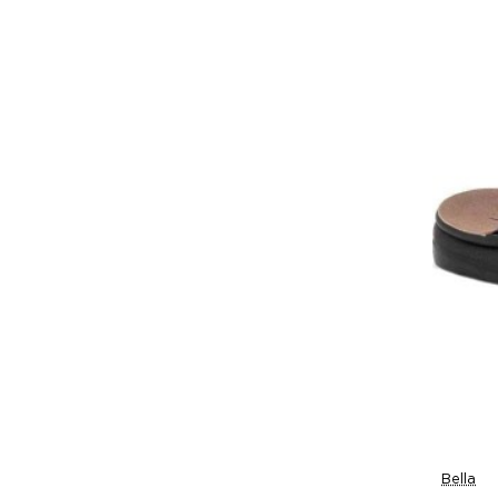
Ipanema
IQ Kids
Milanos
On the Road
Parrotto Leather Shoes
PHILL HAGAN
Rider Sandals
Sabino Shoes
Bella
-11%
Zak Shoes