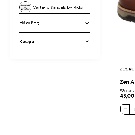
Cartago Sandals by Rider
Μέγεθος
Damiani
Fantasy Sandals
Χρώμα
Fentini
Zen Air
Inblu
-47%
Zen A
Ipanema
Εξοικον
45,00
IQ Kids
Zen
Air
Milanos
Ανδρικ
Casual
Δέρμα
On the Road