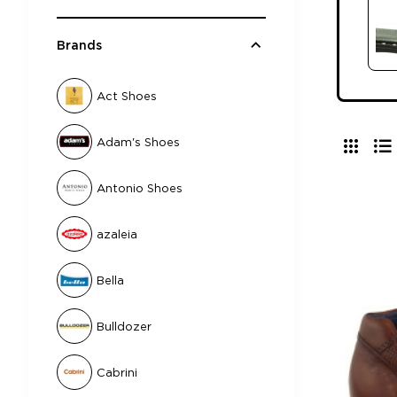
Brands
Act Shoes
Adam's Shoes
Antonio Shoes
azaleia
Bella
Bulldozer
Cabrini