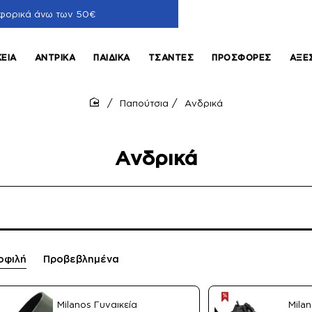
φορικά άνω των 50€
ΚΕΊΑ
ΑΝΤΡΙΚΆ
ΠΑΙΔΙΚΆ
ΤΣΆΝΤΕΣ
ΠΡΟΣΦΟΡΈΣ
ΑΞΕ
Παπούτσια
Ανδρικά
home
Ανδρικά
οφιλή
Προβεβλημένα
Milanos Γυναικεία
Mila