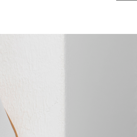
777709
Καφέ
Parrotto Leather Shoes
PHILL HAGAN
Rider Sandals
Sabino Shoes
Zak Shoes
Zen Air