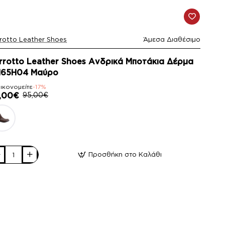
rotto Leather Shoes
Άμεσα Διαθέσιμο
17%
rrotto Leather Shoes Ανδρικά Μποτάκια Δέρμα
65H04 Μαύρο
ικονομείτε
-17%
,00€
95,00€
Προσθήκη στο Καλάθι
rotto
ther
oes
δρικά
οτάκια
ρμα
65H04
ύρο