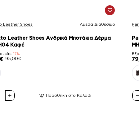
o Leather Shoes
Άμεσα Διαθέσιμο
Par
-
tto Leather Shoes Ανδρικά Μποτάκια Δέρμα
Pa
H04 Καφέ
MH
ομείτε
-17%
Εξο
€
95,00€
79
Προσθήκη στο Καλάθι
o
Par
Lea
Sh
ά
Αν
ια
Μπ
Δέ
04
MH
Μα