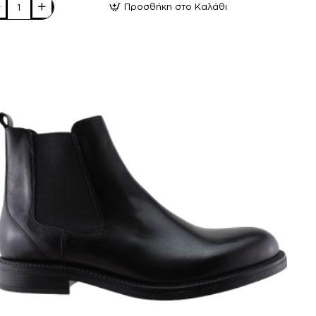
Προσθήκη στο Καλάθι
rotto
ther
oes
δρικά
ασίνια
ρμα
D-
ύρο