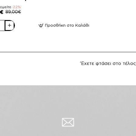
ομείτε
-22%
0€
89,00€
Προσθήκη στο Καλάθι
o
ά
ια
'Εχετε φτάσει στο τέλος