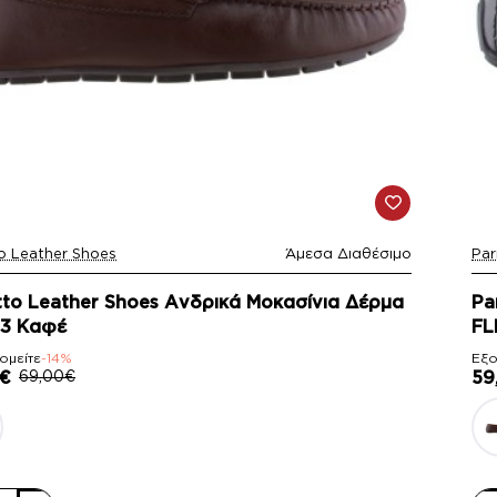
o Leather Shoes
Άμεσα Διαθέσιμο
Par
-
tto Leather Shoes Ανδρικά Μοκασίνια Δέρμα
Pa
3 Καφέ
FL
ομείτε
-14%
Εξο
€
69,00€
59