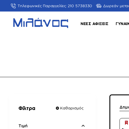
Τηλεφωνικές Παραγγελίες: 210 5738330
Δωρεάν μετα
ΝΈΕΣ ΑΦΊΞΕΙΣ
ΓΥΝΑΙ
Δημ
Φίλτρα
Καθαρισμός
Τιμή