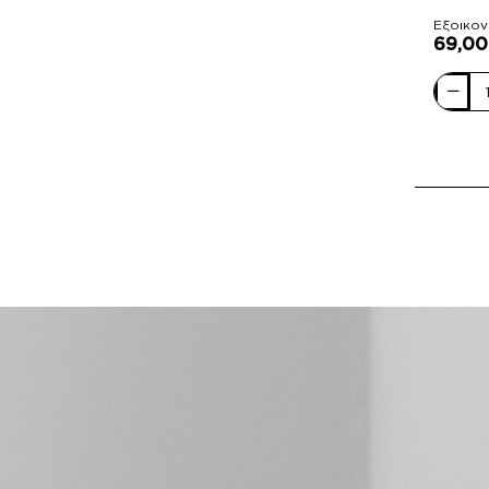
Εξοικον
69,0
Parrott
Leather
Shoes
Ανδρικ
Μποτάκ
Δέρμα
YB08-
3202
Μαύρο