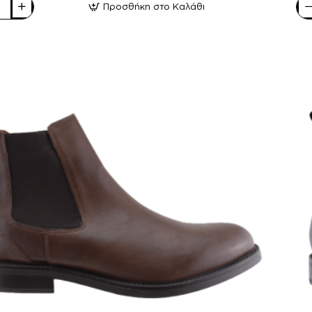
Προσθήκη στο Καλάθι
o
Par
Lea
Sh
ά
Αν
νια
Μοκ
Δέ
FL
03
Μα