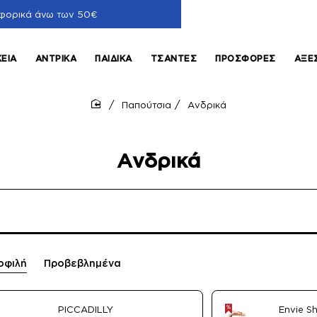
φορικά άνω των 50€
ΚΕΊΑ
ΑΝΤΡΙΚΆ
ΠΑΙΔΙΚΆ
ΤΣΆΝΤΕΣ
ΠΡΟΣΦΟΡΈΣ
ΑΞΕ
Παπούτσια
Ανδρικά
home
Ανδρικά
οφιλή
Προβεβλημένα
PICCADILLY
Envie S