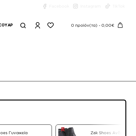
Facebook
Instagram
TikTok
ΣΟΥΆΡ
0 προϊόν(τα) - 0,00€
hoes Γυναικεία
Zak Shoes Ανδρικά