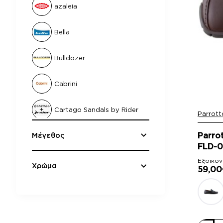
azaleia
Bella
Bulldozer
Cabrini
Cartago Sandals by Rider
Parrott
-14%
Parro
Μέγεθος
Damiani
FLD-0
Εξοικον
Fantasy Sandals
Χρώμα
59,00
Fentini
Inblu