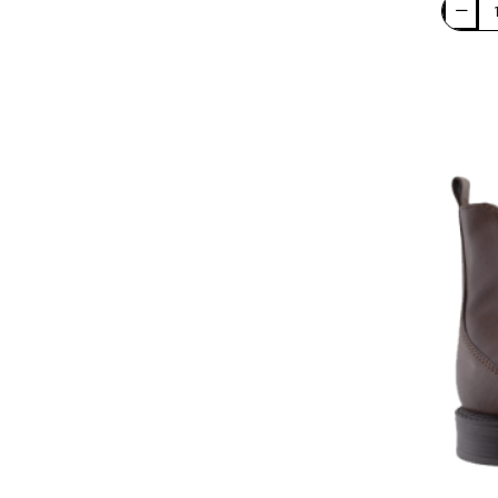
Parrott
Ipanema
Leather
Shoes
Ανδρικ
Μοκασί
IQ Kids
Δέρμα
FLD-
03
Milanos
Καφέ
On the Road
Parrotto Leather Shoes
PHILL HAGAN
Rider Sandals
Sabino Shoes
Zak Shoes