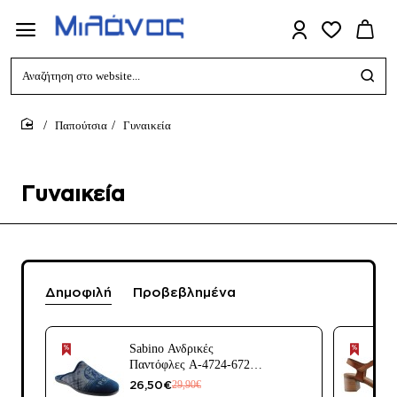
Αναζήτηση
στο
website...
Παπούτσια
Γυναικεία
home
Γυναικεία
Δημοφιλή
Προβεβλημένα
Sabino Ανδρικές
Παντόφλες A-4724-672
Μαύρο Γκρι
26,50€
29,90€