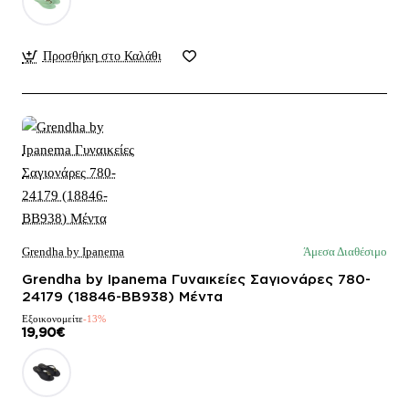
Προσθήκη στο Καλάθι
Grendha by Ipanema
Άμεσα Διαθέσιμο
Grendha by Ipanema Γυναικείες Σαγιονάρες 780-
24179 (18846-BB938) Μέντα
Εξοικονομείτε
-13%
19,90€