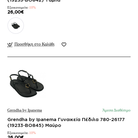
Εξοικονομείτε
-10%
26,00€
Προσθήκη στο Καλάθι
Grendha by Ipanema
Άμεσα Διαθέσιμο
Grendha by Ipanema Γυναικεία Πέδιλα 780-26177
(19233-ΒΟ845) Μαύρο
Εξοικονομείτε
-10%
26,00€