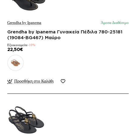
Grendha by Ipanema
Άμεσα Διαθέσιμο
Grendha by Ipanema Γυναικεία Πέδιλα 780-25181
(19084-BG467) Μαύρο
Εξοικονομείτε
-10%
22,50€
Προσθήκη στο Καλάθι