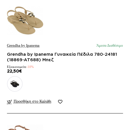
Grendha by Ipanema
Άμεσα Διαθέσιμο
Grendha by Ipanema Γυναικεία Πέδιλα 780-24181
(18869-AT688) Μπεζ
Εξοικονομείτε
-10%
22,50€
Προσθήκη στο Καλάθι