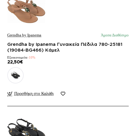
Grendha by Ipanema
Άμεσα Διαθέσιμο
Grendha by Ipanema Γυναικεία Πέδιλα 780-25181
(19084-BG466) Κάμελ
Εξοικονομείτε
-10%
22,50€
Προσθήκη στο Καλάθι