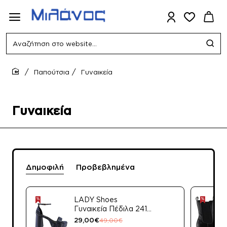
Αναζήτηση
στο
website...
Παπούτσια
Γυναικεία
home
Γυναικεία
Δημοφιλή
Προβεβλημένα
LADY Shoes
Γυναικεία Πέδιλα 2419
Φούξια Satin
29,00€
49,00€