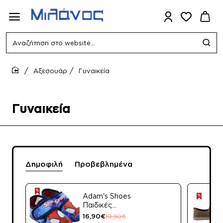
Αναζήτηση
στο
website...
Αξεσουάρ
Γυναικεία
home
Γυναικεία
Δημοφιλή
Προβεβλημένα
Adam's Shoes
Παιδικές
Παντόφλες
16,90€
19,90€
Spiderman 904-