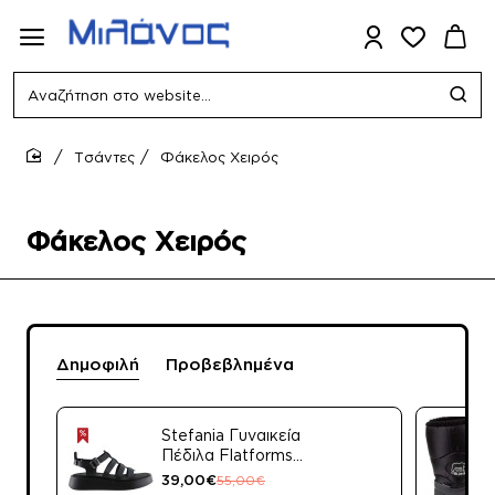
Αναζήτηση
στο
website...
Τσάντες
Φάκελος Χειρός
home
Φάκελος Χειρός
Δημοφιλή
Προβεβλημένα
Stefania Γυναικεία
Πέδιλα Flatforms
Δέρμα 3843 Ταμπά
39,00€
55,00€