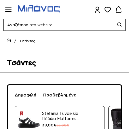
Αναζήτηση
στο
website...
Τσάντες
home
Τσάντες
Δημοφιλή
Προβεβλημένα
Stefania Γυναικεία
Πέδιλα Flatforms
Δέρμα 3843 Ταμπά
39,00€
55,00€