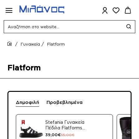
Αναζήτηση
στο
website...
Γυναικεία
Flatform
home
Flatform
Δημοφιλή
Προβεβλημένα
Stefania Γυναικεία
Πέδιλα Flatforms
Δέρμα 3843 Ταμπά
39,00€
55,00€