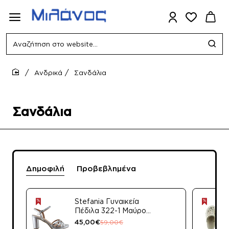
Αναζήτηση
στο
website...
Ανδρικά
Σανδάλια
home
Σανδάλια
Δημοφιλή
Προβεβλημένα
Stefania Γυναικεία
Πέδιλα 322-1 Μαύρο
Satin
45,00€
59,00€