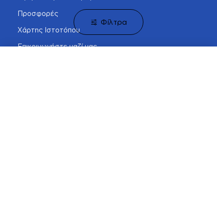
Προσφορές
Φίλτρα
Χάρτης Ιστοτόπου
Επικοινωνήστε μαζί μας
Ο ΛΟΓΑΡΙΑΣΜΌΣ ΜΟΥ
Λογαριασμός
Αγαπημένα
Επικοινωνία
Καλέστε μας
Ιστορικό Παραγγελιών
Newsletter
Δωροκάρτες
Επιστροφές
Αγαπημένα
ΣΧΕΤΙΚΆ ΜΕ ΕΜΆΣ
Milanos Shoes στο Περιστέρι. 45+ χρόνια εμπειρίας στον