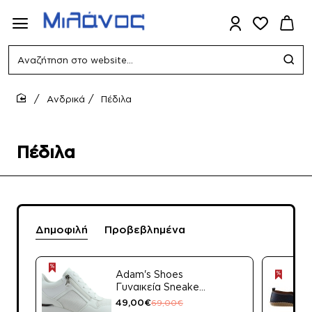
Αναζήτηση
στο
website...
Ανδρικά
Πέδιλα
home
Πέδιλα
Δημοφιλή
Προβεβλημένα
Adam's Shoes
Γυναικεία Sneakers
872-25003 Λευκό
49,00€
69,00€