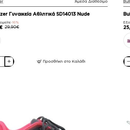
er
Άμεσα Διαθέσιμο
Bul
-
ozer Γυναικεία Αθλητικά SD14013 Nude
Bu
ομείτε
-16%
Εξο
€
29,90€
25
Προσθήκη στο Καλάθι
er
Bul
ία
Γυν
κά
Αθλ
3
SD1
Γκρ