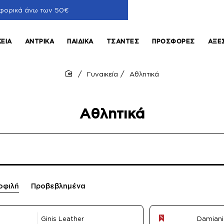
φορικά άνω των 50€
ΚΕΊΑ
ΑΝΤΡΙΚΆ
ΠΑΙΔΙΚΆ
ΤΣΆΝΤΕΣ
ΠΡΟΣΦΟΡΈΣ
ΑΞΕ
Γυναικεία
Αθλητικά
home
Αθλητικά
οφιλή
Προβεβλημένα
Ginis Leather
Damiani