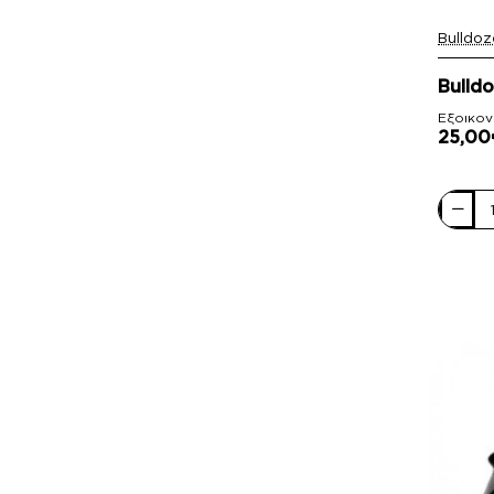
Bulldoz
-16%
Bulld
Εξοικον
25,00
Bulldoz
Γυναικε
Αθλητι
SD1403
Γκρί
Ρόζ