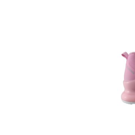
Αθλητι
SD1403
Γκρί
Ρόζ