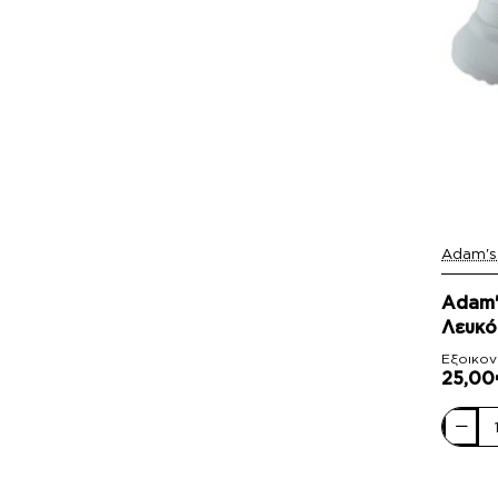
Adam's
-44%
Adam'
Λευκό
Εξοικον
25,00
Adam's
Shoes
Γυναικε
Sneake