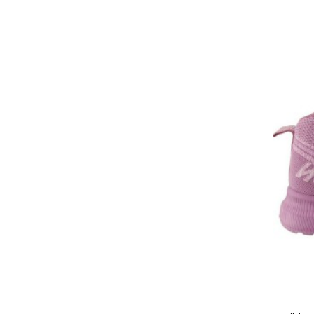
921-
24006
Λευκό