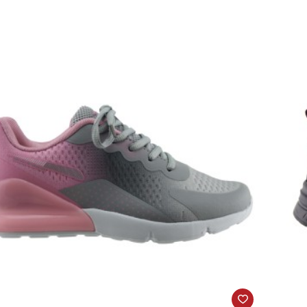
κά
Αθλ
1
SD
Πο