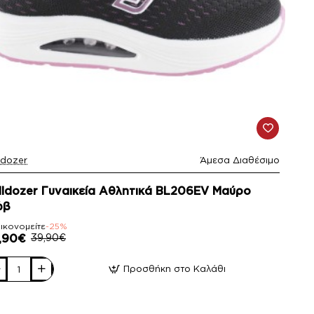
ldozer
Άμεσα Διαθέσιμο
25%
lldozer Γυναικεία Αθλητικά BL206EV Μαύρο
ώβ
ικονομείτε
-25%
,90€
39,90€
Προσθήκη στο Καλάθι
ldozer
αικεία
ητικά
206EV