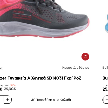
er
Άμεσα Διαθέσιμο
Bul
-
ozer Γυναικεία Αθλητικά SD14031 Γκρί Ρόζ
Bu
ομείτε
-16%
Εξο
€
29,90€
25
Προσθήκη στο Καλάθι
er
Bul
ία
Γυν