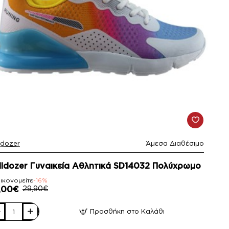
ldozer
Άμεσα Διαθέσιμο
16%
lldozer Γυναικεία Αθλητικά SD14032 Πολύχρωμο
ικονομείτε
-16%
,00€
29,90€
Προσθήκη στο Καλάθι
ldozer
αικεία