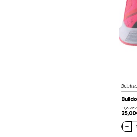
Bulldoz
-16%
Bulld
Εξοικον
25,00
Bulldoz
Γυναικε