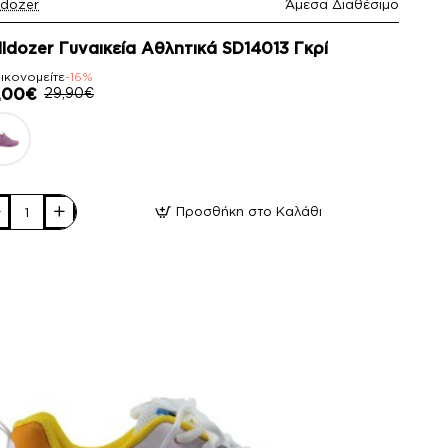
ldozer
Άμεσα Διαθέσιμο
16%
lldozer Γυναικεία Αθλητικά SD14013 Γκρί
ικονομείτε
-16%
,00€
29,90€
Προσθήκη στο Καλάθι
ldozer
αικεία
ητικά
4013
ί