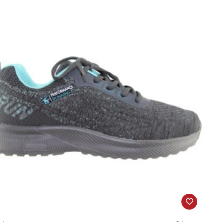
ύρο
β