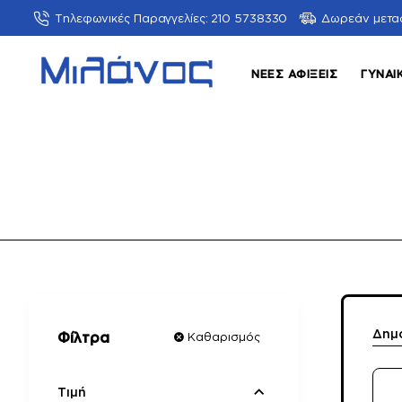
Τηλεφωνικές Παραγγελίες: 210 5738330
Δωρεάν μετα
ΝΈΕΣ ΑΦΊΞΕΙΣ
ΓΥΝΑΙ
Δημ
Φίλτρα
Καθαρισμός
Τιμή