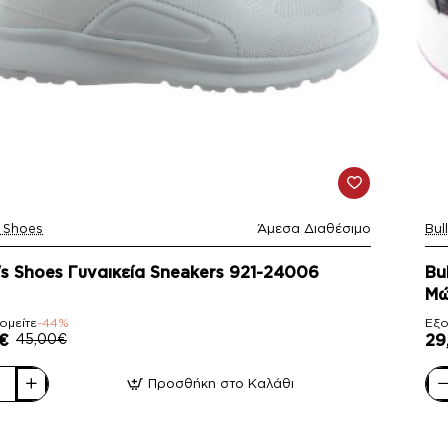
 Shoes
Άμεσα Διαθέσιμο
Bul
-
s Shoes Γυναικεία Sneakers 921-24006
Bu
Μ
ομείτε
-44%
Εξο
€
45,00€
29
Προσθήκη στο Καλάθι
Bul
Γυν
ία
Αθλ
rs
BL