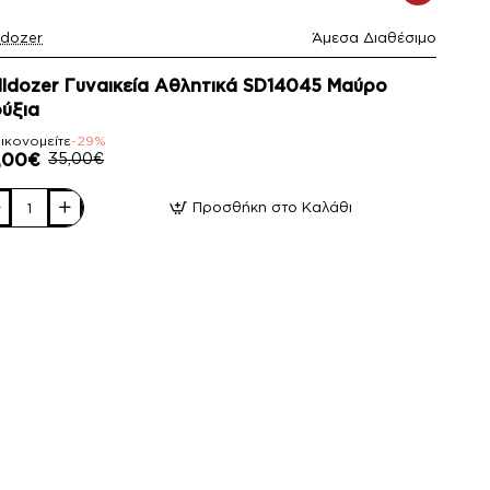
ldozer
Άμεσα Διαθέσιμο
29%
lldozer Γυναικεία Αθλητικά SD14045 Μαύρο
ύξια
ικονομείτε
-29%
,00€
35,00€
Προσθήκη στο Καλάθι
ldozer
αικεία
ητικά
14045
ύρο
ύξια