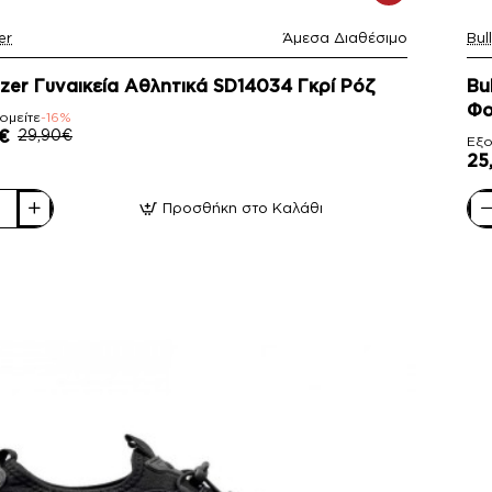
er
Άμεσα Διαθέσιμο
Bul
-
ozer Γυναικεία Αθλητικά SD14034 Γκρί Ρόζ
Bu
Φο
ομείτε
-16%
€
29,90€
Εξο
25
Προσθήκη στο Καλάθι
er
Bul
ία
Γυν
κά
Αθλ
4
SD
Μα
Φο