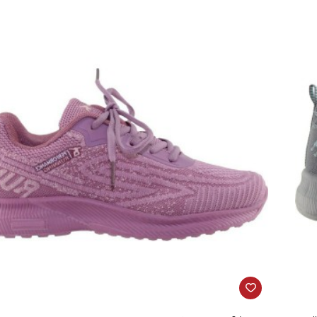
Μα
Μώ