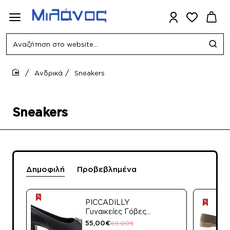
Αναζήτηση
στο
website...
Ανδρικά
Sneakers
home
Sneakers
Δημοφιλή
Προβεβλημένα
PICCADILLY
Γυναικείες Γόβες
779-25508
55,00€
69,00€
(110183-11) Μαύρο