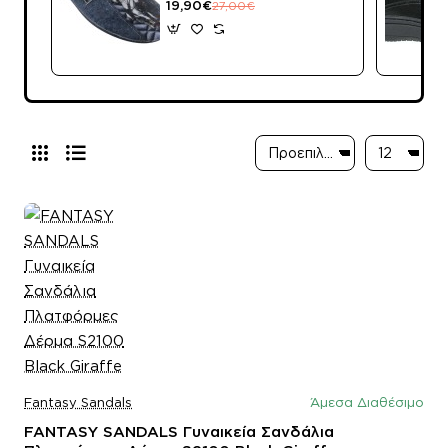
Παντόφλες 701-
19,90€
27,00€
21512 Μπλέ
Fantasy Sandals
Άμεσα Διαθέσιμο
FANTASY SANDALS Γυναικεία Σανδάλια