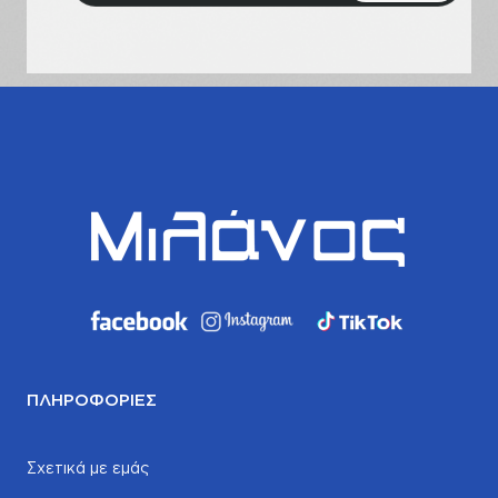
email
σας
ΠΛΗΡΟΦΟΡΊΕΣ
Σχετικά με εμάς