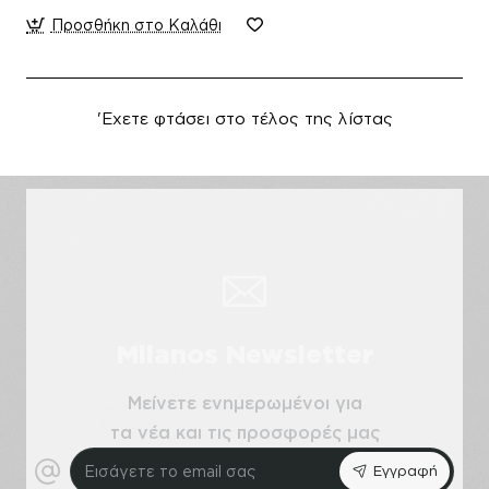
Προσθήκη στο Καλάθι
'Εχετε φτάσει στο τέλος της λίστας
Milanos Newsletter
Μείνετε ενημερωμένοι για
τα νέα και τις προσφορές μας
Εισάγετε
Εγγραφή
το