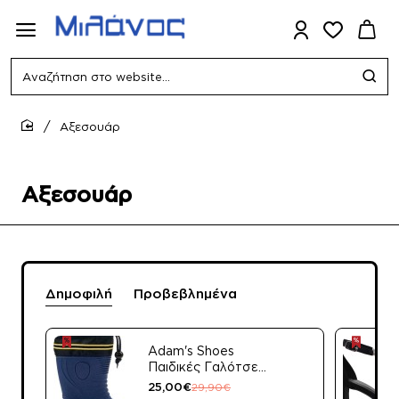
Αναζήτηση
στο
website...
Αξεσουάρ
home
Αξεσουάρ
Δημοφιλή
Προβεβλημένα
Adam's Shoes
Παιδικές Γαλότσες
Apres Ski 528-
25,00€
29,90€
21514/39 Μπλε