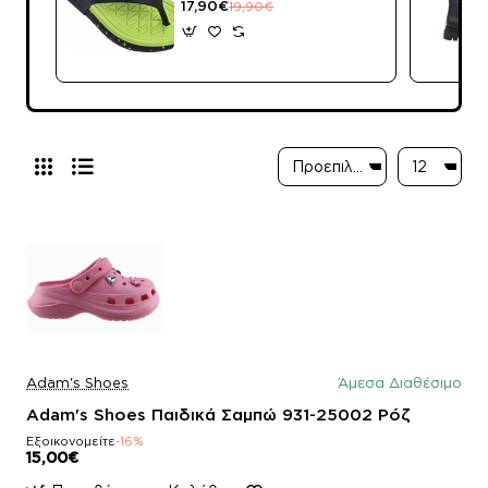
19085 Μαύρο
17,90€
19,90€
Πράσινο
Adam's Shoes
Άμεσα Διαθέσιμο
Adam's Shoes Παιδικά Σαμπώ 931-25002 Ρόζ
Εξοικονομείτε
-16%
15,00€