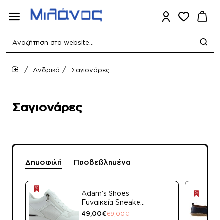
Αναζήτηση
στο
website...
Ανδρικά
Σαγιονάρες
home
Σαγιονάρες
Δημοφιλή
Προβεβλημένα
Adam's Shoes
Γυναικεία Sneakers
872-25003 Λευκό
49,00€
69,00€