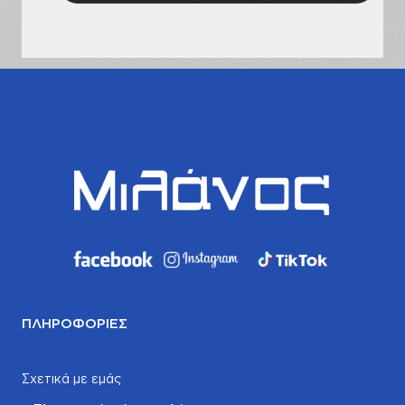
email
σας
ΠΛΗΡΟΦΟΡΊΕΣ
Σχετικά με εμάς