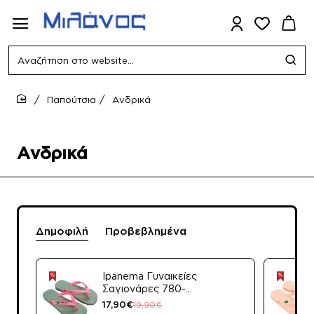
Αναζήτηση
στο
website...
Παπούτσια
Ανδρικά
home
Ανδρικά
Δημοφιλή
Προβεβλημένα
Ipanema Γυναικείες
Σαγιονάρες 780-
26330 (80408-
17,90€
19,90€
23809) Ρόζ Μαύρο