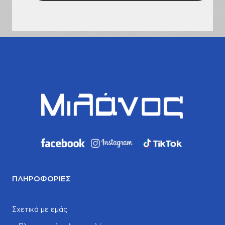
email
σας
ΠΛΗΡΟΦΟΡΊΕΣ
Σχετικά με εμάς