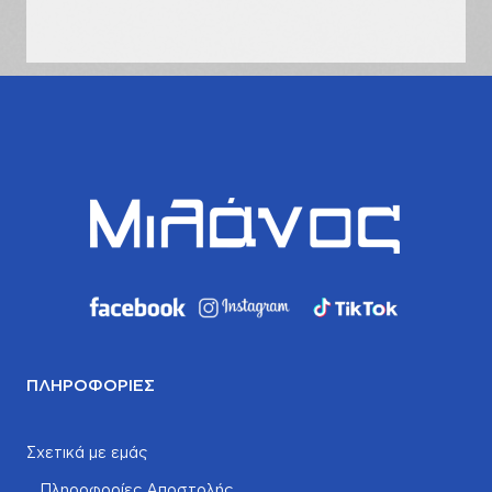
σας
ΠΛΗΡΟΦΟΡΊΕΣ
Σχετικά με εμάς
Πληροφορίες Αποστολής