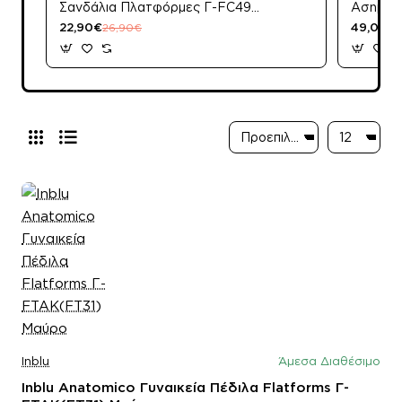
Σανδάλια Πλατφόρμες Γ-FC49
Ασημί
Μαύρο
22,90€
49,00€
26,90€
Inblu
Άμεσα Διαθέσιμο
Inblu Anatomico Γυναικεία Πέδιλα Flatforms Γ-