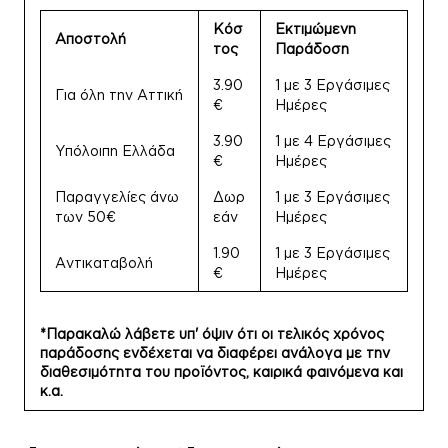
Κόσ
Εκτιμώμενη
Αποστολή
τος
Παράδοση
3.90
1 με 3 Εργάσιμες
Για όλη την Αττική
€
Ημέρες
3.90
1 με 4 Εργάσιμες
Υπόλοιπη Ελλάδα
€
Ημέρες
Παραγγελίες άνω
Δωρ
1 με 3 Εργάσιμες
των 50€
εάν
Ημέρες
1.90
1 με 3 Εργάσιμες
Αντικαταβολή
€
Ημέρες
*Παρακαλώ λάβετε υπ' όψιν ότι οι τελικός χρόνος
παράδοσης ενδέχεται να διαφέρει ανάλογα με την
διαθεσιμότητα του προϊόντος, καιρικά φαινόμενα και
κ.α.