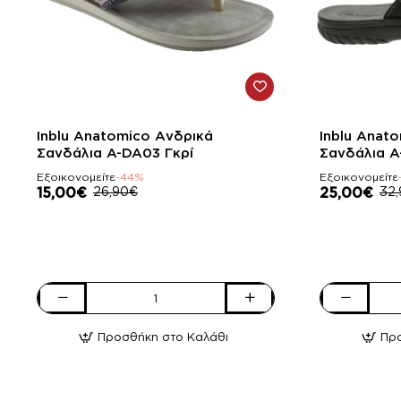
-44%
-24%
Inblu Anatomico Ανδρικά
Inblu Anat
Σανδάλια A-DA03 Γκρί
Σανδάλια A
Εξοικονομείτε
-44%
Εξοικονομείτε
15,00€
26,90€
25,00€
32
Inblu
Inblu
Anatomico
Anatomico
Προσθήκη στο Καλάθι
Πρ
Ανδρικά
Ανδρικά
Σανδάλια
Σανδάλια
A-
A-
DA03
FNA-