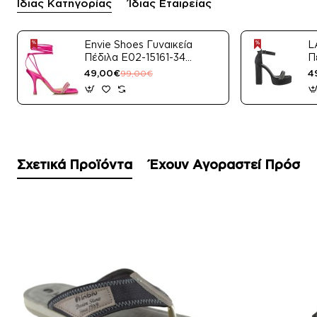
Ίδιας Κατηγορίας
Ίδιας Εταιρείας
Envie Shoes Γυναικεία
L
Πέδιλα E02-15161-34
Π
Μαύρο Satin
49,00€
4
99,00€
Σχετικά Προϊόντα
Έχουν Αγοραστεί Πρόσφ