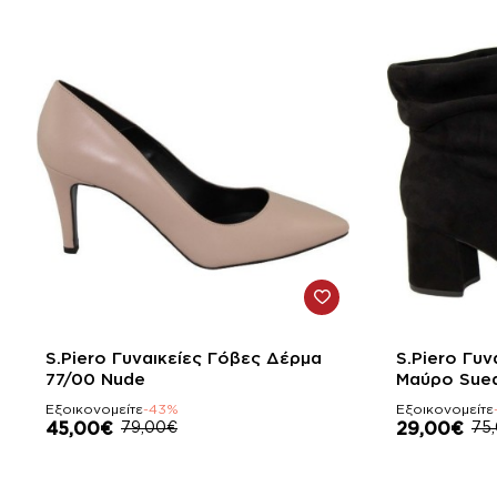
-43%
-61%
S.Piero Γυναικείες Γόβες Δέρμα
S.Piero Γυν
77/00 Nude
Μαύρο Sue
Εξοικονομείτε
-43%
Εξοικονομείτε
45,00€
79,00€
29,00€
75