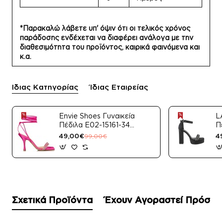
*Παρακαλώ λάβετε υπ' όψιν ότι οι τελικός χρόνος
παράδοσης ενδέχεται να διαφέρει ανάλογα με την
διαθεσιμότητα του προϊόντος, καιρικά φαινόμενα και
κ.α.
Ίδιας Κατηγορίας
Ίδιας Εταιρείας
Envie Shoes Γυναικεία
L
Πέδιλα E02-15161-34
Π
Μαύρο Satin
49,00€
4
99,00€
Σχετικά Προϊόντα
Έχουν Αγοραστεί Πρόσφ