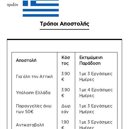
προΪόν
Τρόποι Αποστολής
Κόσ
Εκτιμώμενη
Αποστολή
τος
Παράδοση
3.90
1 με 3 Εργάσιμες
Για όλη την Αττική
€
Ημέρες
3.90
1 με 4 Εργάσιμες
Υπόλοιπη Ελλάδα
€
Ημέρες
Παραγγελίες άνω
Δωρ
1 με 3 Εργάσιμες
των 50€
εάν
Ημέρες
1.90
1 με 3 Εργάσιμες
Αντικαταβολή
€
Ημέρες