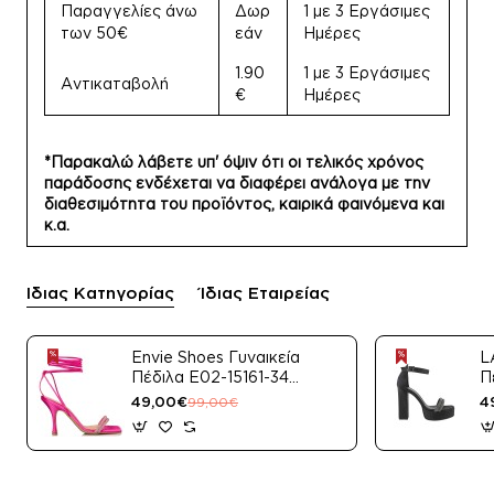
Παραγγελίες άνω
Δωρ
1 με 3 Εργάσιμες
των 50€
εάν
Ημέρες
1.90
1 με 3 Εργάσιμες
Αντικαταβολή
€
Ημέρες
*Παρακαλώ λάβετε υπ' όψιν ότι οι τελικός χρόνος
παράδοσης ενδέχεται να διαφέρει ανάλογα με την
διαθεσιμότητα του προϊόντος, καιρικά φαινόμενα και
κ.α.
Ίδιας Κατηγορίας
Ίδιας Εταιρείας
Envie Shoes Γυναικεία
L
Πέδιλα E02-15161-34
Π
Μαύρο Satin
49,00€
4
99,00€