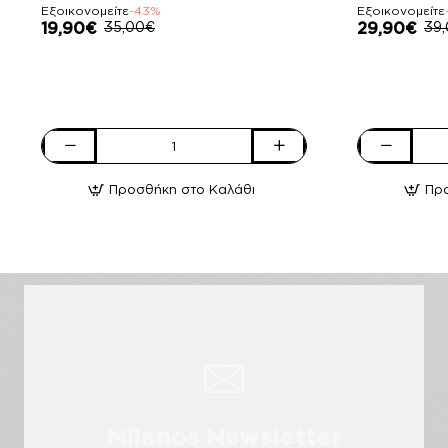
Λουστρίνι
Λουστρίνι
Εξοικονομείτε
-43%
Εξοικονομείτε
19,90€
35,00€
29,90€
39
Adam's
Adam's
Shoes
Shoes
Προσθήκη στο Καλάθι
Πρ
Παιδικές
Παιδικές
Μπαλαρίνες
Μπαλαρίνες
870-
916-
18502
25511
Μαύρο
Μαύρο
Λουστρίνι
Λουστρίνι
Milanos Newsletter