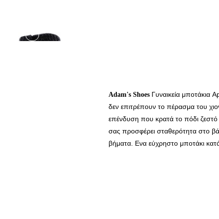
Γυναικεία μποτάκια A
Adam's Shoes
δεν
επιτρέπουν
το
πέρασμα
του
χιο
επένδυση
που
κρατά
το
πόδι
ζεστό
σας
προσφέρει
σταθερότητα
στο
βά
βήματα.
Ενα
εύχρηστο
μποτάκι
κατ