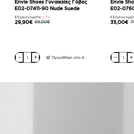
-57%
-56%
Envie Shoes Γυναικείες Γόβες
Envie Sho
E02-07411-90 Nude Suede
E02-076
Εξοικονομείτε
-57%
Εξοικονομεί
29,90€
69,00€
35,00€
7
Προσθήκη στο Καλάθι
Envie
Envie
Shoes
Shoes
Γυναικείες
Γυναικεία
Γόβες
Πέδιλα
E02-
E02-
07411-
07607-
90
34
Nude
Μαύρο
Suede
Suede