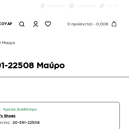
Facebook
Instagram
TikTok
ΣΟΥΆΡ
0 προϊόν(τα) - 0,00€
08 Μαύρο
591-22508 Μαύρο
:
Άμεσα Διαθέσιμο
s Shoes
όντος:
20-591-22508