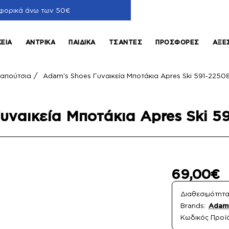
φορικά άνω των 50€
ΚΕΊΑ
ΑΝΤΡΙΚΆ
ΠΑΙΔΙΚΆ
ΤΣΆΝΤΕΣ
ΠΡΟΣΦΟΡΈΣ
ΑΞΕ
απούτσια
Adam's Shoes Γυναικεία Μποτάκια Apres Ski 591-225
υναικεία Μποτάκια Apres Ski 
69,00€
Διαθεσιμότητα
Brands:
Adam'
Κωδικός Προϊ