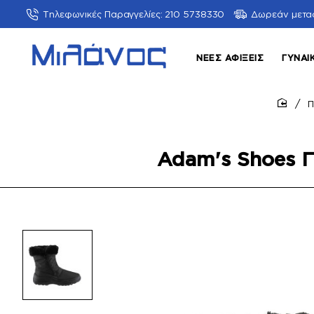
Τηλεφωνικές Παραγγελίες: 210 5738330
Δωρεάν μετα
ΝΈΕΣ ΑΦΊΞΕΙΣ
ΓΥΝΑΙ
Π
home
Adam's Shoes Γ