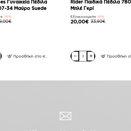
-41%
es Γυναικεία Πέδιλα
Rider Παιδικά Πέδιλα 78
07-34 Μαύρο Suede
Μπλέ Γκρί
τε
-56%
Εξοικονομείτε
-41%
9,00€
20,00€
33,90€
Προσθήκη στο Καλάθι
Rider
Παιδικά
Πέδιλα
780-
19082
Μπλέ
Γκρί