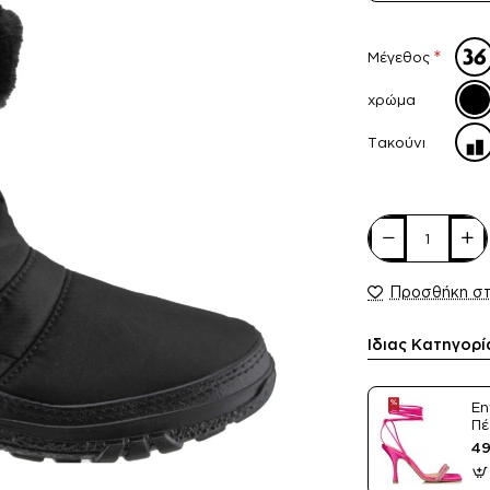
Μέγεθος
χρώμα
Τακούνι
Προσθήκη σ
Ίδιας Κατηγορί
En
Πέ
Sa
49