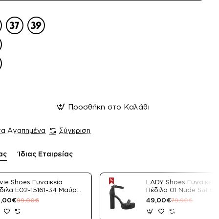
Προσθήκη στο Καλάθι
τα Αγαπημένα
Σύγκριση
ας
Ίδιας Εταιρείας
vie Shoes Γυναικεία
LADY Shoes Γυναικεία
διλα E02-15161-34 Μαύρο
Πέδιλα 01 Nude Satin
tin
,00€
49,00€
99,00€
79,90€