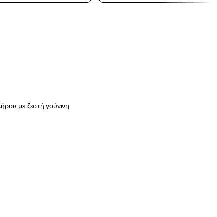
λήρου
με
ζεστή γούνινη