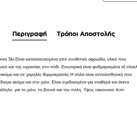
Περιγραφή
Τρόποι Αποστολής
pres
Ski.
Είναι
κατασκευασμένα
από
συνθετικό
αφρώδες
υλικό
που
νιού
και της υγρασίας στο πόδι.
Εσωτερικά
είναι
φοδραρισμένα
εξ
ολοκ
ακόμα
και σε
χαμηλές θερμοκρασίες.Η σόλα είναι αντιολισθητική
που
δισμα
ακόμα και στο
χιόνι.
Είναι σχεδιασμένα για σταθερά και άνετα
άλληλο
για το
χιόνι,
το βουνό και την πόλη. Υψος τακουνιού 4cm.