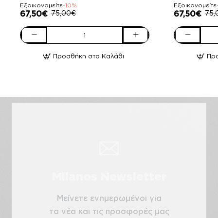
Εξοικονομείτε
-10%
Εξοικονομείτε
67,50€
75,00€
67,50€
75,
Pierro
Pierro
accessories
accessories
Προσθήκη στο Καλάθι
Πρ
Τσάντα
Τσάντα
Χειρός
Χειρός
90726LR11
90859LR41
Tabac
Elephant
Milanos Newsletter
Μείνετε ενημερωμένοι για
τα νέα και τις προσφορές μας