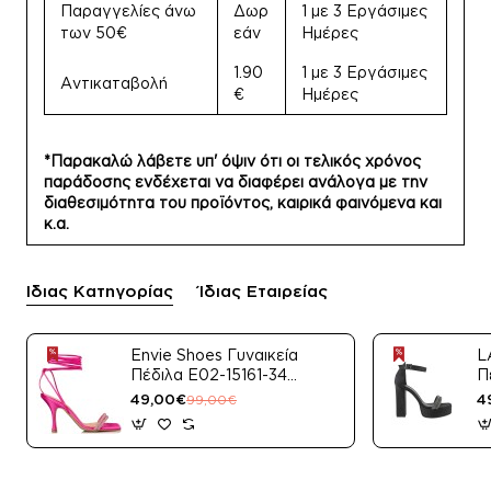
Παραγγελίες άνω
Δωρ
1 με 3 Εργάσιμες
των 50€
εάν
Ημέρες
1.90
1 με 3 Εργάσιμες
Αντικαταβολή
€
Ημέρες
*Παρακαλώ λάβετε υπ' όψιν ότι οι τελικός χρόνος
παράδοσης ενδέχεται να διαφέρει ανάλογα με την
διαθεσιμότητα του προϊόντος, καιρικά φαινόμενα και
κ.α.
Ίδιας Κατηγορίας
Ίδιας Εταιρείας
Envie Shoes Γυναικεία
L
Πέδιλα E02-15161-34
Π
Μαύρο Satin
49,00€
4
99,00€