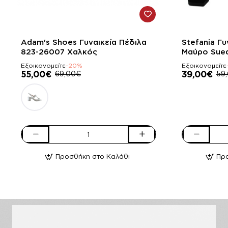
-20%
-34%
Adam's Shoes Γυναικεία Πέδιλα
Stefania Γυ
823-26007 Χαλκός
Μαύρο Sue
Εξοικονομείτε
-20%
Εξοικονομείτε
55,00€
69,00€
39,00€
59
Adam's
Stefania
Shoes
Γυναικεία
Προσθήκη στο Καλάθι
Πρ
Γυναικεία
Πέδιλα
Πέδιλα
390
823-
Μαύρο
26007
Suede
Χαλκός