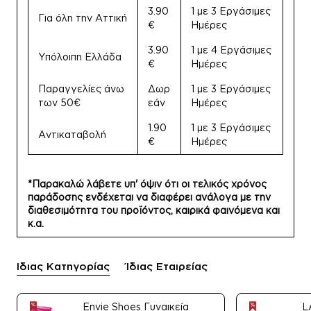
3.90
1 με 3 Εργάσιμες
Για όλη την Αττική
€
Ημέρες
3.90
1 με 4 Εργάσιμες
Υπόλοιπη Ελλάδα
€
Ημέρες
Παραγγελίες άνω
Δωρ
1 με 3 Εργάσιμες
των 50€
εάν
Ημέρες
1.90
1 με 3 Εργάσιμες
Αντικαταβολή
€
Ημέρες
*Παρακαλώ λάβετε υπ' όψιν ότι οι τελικός χρόνος
παράδοσης ενδέχεται να διαφέρει ανάλογα με την
διαθεσιμότητα του προϊόντος, καιρικά φαινόμενα και
κ.α.
Ίδιας Κατηγορίας
Ίδιας Εταιρείας
Envie Shoes Γυναικεία
L