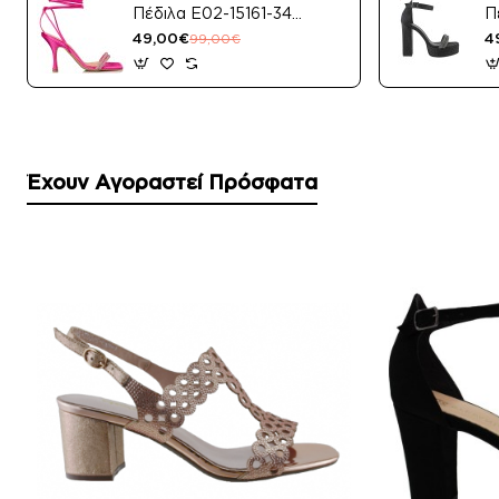
Πέδιλα E02-15161-34
Π
Μαύρο Satin
49,00€
4
99,00€
Έχουν Αγοραστεί Πρόσφατα