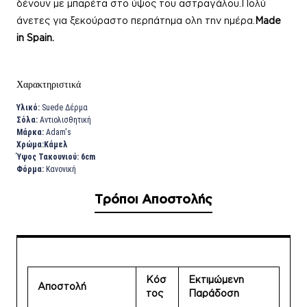
δένουν με μπαρέτα στο ύψος του αστραγάλου.Πολύ
άνετες για ξεκούραστο περπάτημα ολη την ημέρα.
Μade
in Spain.
Χαρακτηριστικά
Υλικό:
Suede Δέρμα
Σόλα:
Αντιολισθητική
Μάρκα:
Adam's
Χρώμα:Κάμελ
Ύψος Τακουνιού: 6cm
Φόρμα:
Κανονική
Τρόποι Αποστολής
Κόσ
Εκτιμώμενη
Αποστολή
τος
Παράδοση