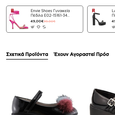
Envie Shoes Γυναικεία
L
Πέδιλα E02-15161-34
Π
Μαύρο Satin
49,00€
4
99,00€
Σχετικά Προϊόντα
Έχουν Αγοραστεί Πρόσφ