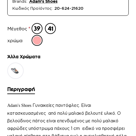
Brands:
Adam's Shoes
Κωδικός Προϊόντος:
20-624-21620
Μέγεθος
χρώμα
Άλλα Xρώματα
Περιγραφή
Γυναικείε
ς παντόφλες.
Είναι
Adam's Shoes
κατασκευασμένες από πολύ μαλακό βελουτέ υλικό. Ο
βελούδινος πάτος είναι επενδυμένος με πολύ μαλακό
αφρώδες υπόστρωμα πάχους 1 cm ειδικό να προσφέρει
μαλακή αίσθηση στο βάδισμα ενώ η αντιολισθητική σόλα