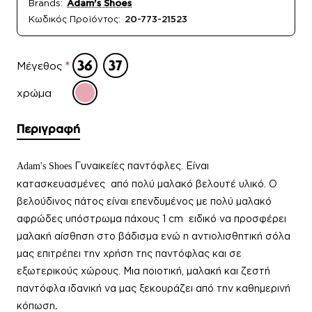
Brands:
Adam's Shoes
Κωδικός Προϊόντος:
20-773-21523
Μέγεθος
χρώμα
Περιγραφή
Γυναικείε
ς παντόφλες.
Είναι
Adam's Shoes
κατασκευασμένες από πολύ μαλακό βελουτέ υλικό. Ο
βελούδινος πάτος είναι επενδυμένος με πολύ μαλακό
αφρώδες υπόστρωμα πάχους 1 cm ειδικό να προσφέρει
μαλακή αίσθηση στο βάδισμα ενώ η αντιολισθητική σόλα
μας επιτρέπει την χρήση της παντόφλας και σε
εξωτερικούς χώρους. Μια ποιοτική, μαλακή και ζεστή
παντόφλα
ιδανική να μας ξεκουράζει από την καθημερινή
κόπωση
.