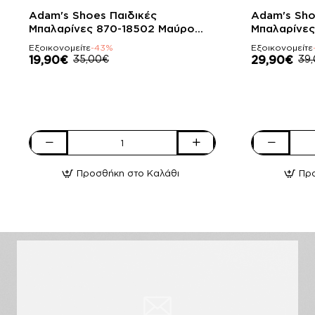
-43%
-23%
Adam's Shoes Παιδικές
Adam's Sho
Μπαλαρίνες 870-18502 Μαύρο
Μπαλαρίνες
Λουστρίνι
Λουστρίνι
Εξοικονομείτε
-43%
Εξοικονομείτε
19,90€
35,00€
29,90€
39
Adam's
Adam's
Shoes
Shoes
Προσθήκη στο Καλάθι
Πρ
Παιδικές
Παιδικές
Μπαλαρίνες
Μπαλαρίνες
870-
916-
18502
25511
Μαύρο
Μαύρο
Λουστρίνι
Λουστρίνι