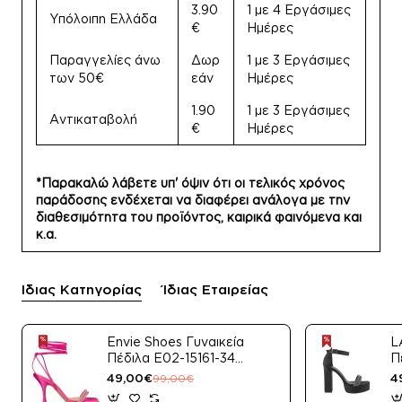
3.90
1 με 4 Εργάσιμες
Υπόλοιπη Ελλάδα
€
Ημέρες
Παραγγελίες άνω
Δωρ
1 με 3 Εργάσιμες
των 50€
εάν
Ημέρες
1.90
1 με 3 Εργάσιμες
Αντικαταβολή
€
Ημέρες
*Παρακαλώ λάβετε υπ' όψιν ότι οι τελικός χρόνος
παράδοσης ενδέχεται να διαφέρει ανάλογα με την
διαθεσιμότητα του προϊόντος, καιρικά φαινόμενα και
κ.α.
Ίδιας Κατηγορίας
Ίδιας Εταιρείας
Envie Shoes Γυναικεία
L
Πέδιλα E02-15161-34
Π
Μαύρο Satin
49,00€
4
99,00€