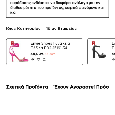
παράδοσης ενδέχεται να διαφέρει ανάλογα με την
διαθεσιμότητα του προϊόντος, καιρικά φαινόμενα και
κ.α.
Ίδιας Κατηγορίας
Ίδιας Εταιρείας
Envie Shoes Γυναικεία
L
Πέδιλα E02-15161-34
Π
Μαύρο Satin
49,00€
4
99,00€
Σχετικά Προϊόντα
Έχουν Αγοραστεί Πρόσφ