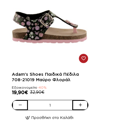
-40%
Adam's Shoes Παιδικά Πέδιλα
708-21019 Μαύρο Φλοράλ
Εξοικονομείτε
-40%
19,90€
32,90€
Adam's
Shoes
Προσθήκη στο Καλάθι
Παιδικά
Πέδιλα