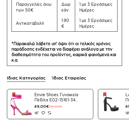
Παραγγελίες άνω
Δωρ
1 με 3 Εργάσιμες
των 50€
εάν
Ημέρες
1.90
1 με 3 Εργάσιμες
Αντικαταβολή
€
Ημέρες
*Παρακαλώ λάβετε υπ' όψιν ότι οι τελικός χρόνος
παράδοσης ενδέχεται να διαφέρει ανάλογα με την
διαθεσιμότητα του προϊόντος, καιρικά φαινόμενα και
κ.α.
Ίδιας Κατηγορίας
Ίδιας Εταιρείας
Envie Shoes Γυναικεία
L
Πέδιλα E02-15161-34
Π
Μαύρο Satin
49,00€
4
99,00€