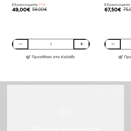
Εξοικονομείτε
-17%
Εξοικονομείτε
49,00€
59,00€
67,50€
75,
Adam's
Pierro
Shoes
accessories
Προσθήκη στο Καλάθι
Πρ
Ανδρικές
Τσάντα
Μπότες
Χειρός
Apres
90726LR11
Ski
Tabac
528-
22520
Μαύρο
Milanos Newsletter