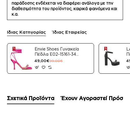
παράδοσης ενδέχεται να διαφέρει ανάλογα με την
διαθεσιμότητα του προϊόντος, καιρικά φαινόμενα και
κ.α.
Ίδιας Κατηγορίας
Ίδιας Εταιρείας
Envie Shoes Γυναικεία
L
Πέδιλα E02-15161-34
Π
Μαύρο Satin
49,00€
4
99,00€
Σχετικά Προϊόντα
Έχουν Αγοραστεί Πρόσφ