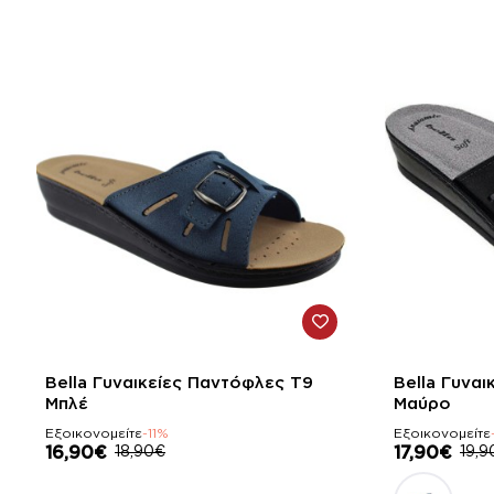
-11%
-10%
Bella Γυναικείες Παντόφλες Τ9
Bella Γυνα
Μπλέ
Μαύρο
Εξοικονομείτε
-11%
Εξοικονομείτε
16,90€
18,90€
17,90€
19,9