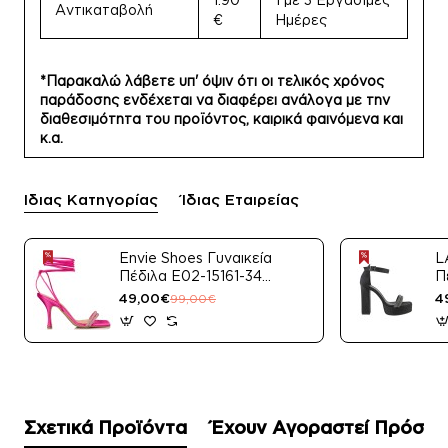
Αντικαταβολή
€
Ημέρες
*Παρακαλώ λάβετε υπ' όψιν ότι οι τελικός χρόνος
παράδοσης ενδέχεται να διαφέρει ανάλογα με την
διαθεσιμότητα του προϊόντος, καιρικά φαινόμενα και
κ.α.
Ίδιας Κατηγορίας
Ίδιας Εταιρείας
Envie Shoes Γυναικεία
L
Πέδιλα E02-15161-34
Π
Μαύρο Satin
49,00€
4
99,00€
Σχετικά Προϊόντα
Έχουν Αγοραστεί Πρόσφ