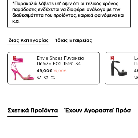
*Παρακαλώ λάβετε υπ' όψιν ότι οι τελικός χρόνος
παράδοσης ενδέχεται να διαφέρει ανάλογα με την
διαθεσιμότητα του προϊόντος, καιρικά φαινόμενα και
κ.α.
Ίδιας Κατηγορίας
Ίδιας Εταιρείας
Envie Shoes Γυναικεία
L
Πέδιλα E02-15161-34
Π
Μαύρο Satin
49,00€
4
99,00€
Σχετικά Προϊόντα
Έχουν Αγοραστεί Πρόσφ