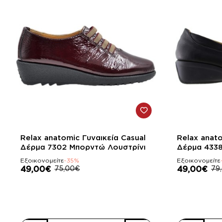
-35%
-38%
Relax anatomic Γυναικεία Casual
Relax anato
Δέρμα 7302 Mπορντώ Λουστρίνι
Δέρμα 433
Εξοικονομείτε
-35%
Εξοικονομείτε
49,00€
75,00€
49,00€
79