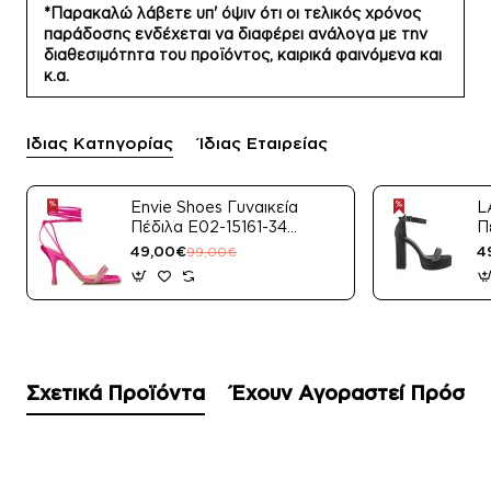
*Παρακαλώ λάβετε υπ' όψιν ότι οι τελικός χρόνος
παράδοσης ενδέχεται να διαφέρει ανάλογα με την
διαθεσιμότητα του προϊόντος, καιρικά φαινόμενα και
κ.α.
Ίδιας Κατηγορίας
Ίδιας Εταιρείας
Envie Shoes Γυναικεία
L
Πέδιλα E02-15161-34
Π
Μαύρο Satin
49,00€
4
99,00€
Σχετικά Προϊόντα
Έχουν Αγοραστεί Πρόσφ