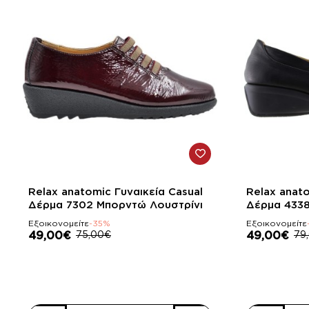
-35%
-38%
Relax anatomic Γυναικεία Casual
Relax anato
Δέρμα 7302 Mπορντώ Λουστρίνι
Δέρμα 433
Εξοικονομείτε
-35%
Εξοικονομείτε
49,00€
75,00€
49,00€
79