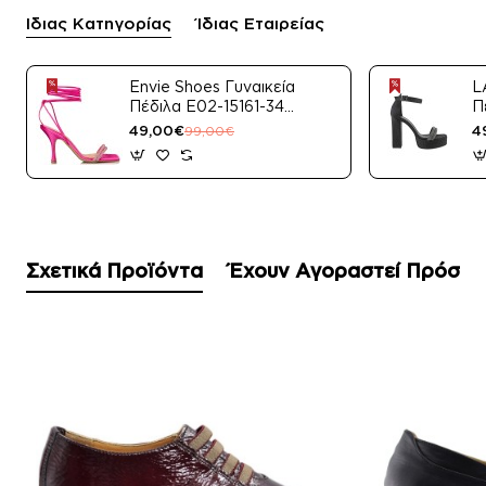
Ίδιας Κατηγορίας
Ίδιας Εταιρείας
Envie Shoes Γυναικεία
L
Πέδιλα E02-15161-34
Π
Μαύρο Satin
49,00€
4
99,00€
Σχετικά Προϊόντα
Έχουν Αγοραστεί Πρόσφ