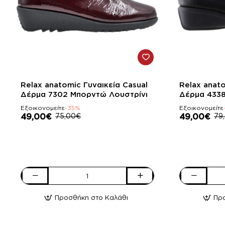
-35%
-38%
Relax anatomic Γυναικεία Casual
Relax anato
Δέρμα 7302 Mπορντώ Λουστρίνι
Δέρμα 433
Εξοικονομείτε
-35%
Εξοικονομείτε
49,00€
75,00€
49,00€
79
Relax
Relax
anatomic
anatomic
Προσθήκη στο Καλάθι
Πρ
Γυναικεία
Γυναικεία
Casual
Casual
Δέρμα
Δέρμα