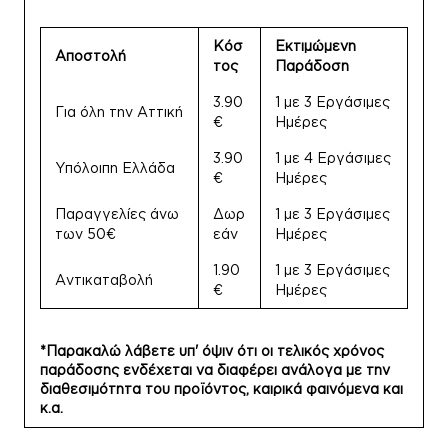
Κόσ
Εκτιμώμενη
Αποστολή
τος
Παράδοση
3.90
1 με 3 Εργάσιμες
Για όλη την Αττική
€
Ημέρες
3.90
1 με 4 Εργάσιμες
Υπόλοιπη Ελλάδα
€
Ημέρες
Παραγγελίες άνω
Δωρ
1 με 3 Εργάσιμες
των 50€
εάν
Ημέρες
1.90
1 με 3 Εργάσιμες
Αντικαταβολή
€
Ημέρες
*Παρακαλώ λάβετε υπ' όψιν ότι οι τελικός χρόνος
παράδοσης ενδέχεται να διαφέρει ανάλογα με την
διαθεσιμότητα του προϊόντος, καιρικά φαινόμενα και
κ.α.