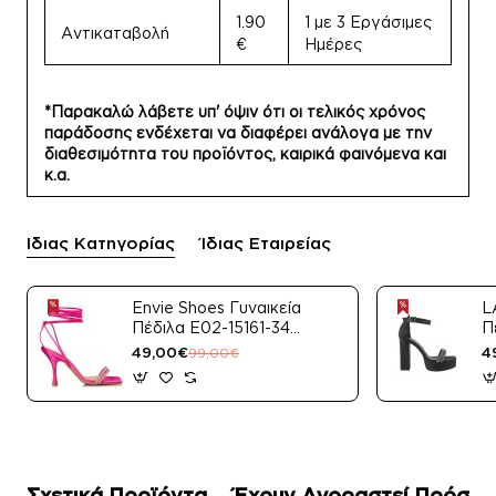
1.90
1 με 3 Εργάσιμες
Αντικαταβολή
€
Ημέρες
*Παρακαλώ λάβετε υπ' όψιν ότι οι τελικός χρόνος
παράδοσης ενδέχεται να διαφέρει ανάλογα με την
διαθεσιμότητα του προϊόντος, καιρικά φαινόμενα και
κ.α.
Ίδιας Κατηγορίας
Ίδιας Εταιρείας
Envie Shoes Γυναικεία
L
Πέδιλα E02-15161-34
Π
Μαύρο Satin
49,00€
4
99,00€
Σχετικά Προϊόντα
Έχουν Αγοραστεί Πρόσφ