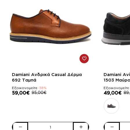
-38%
-45%
Damiani Ανδρικά Casual Δέρμα
Damiani Αν
692 Ταμπά
1503 Μαύρ
Εξοικονομείτε
-38%
Εξοικονομείτε
59,00€
95,00€
49,00€
89
Damiani
Damiani