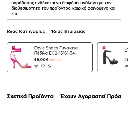
παράδοσης ενδέχεται να διαφέρει ανάλογα με την
διαθεσιμότητα του προϊόντος, καιρικά φαινόμενα και
κ.α.
Ίδιας Κατηγορίας
Ίδιας Εταιρείας
Envie Shoes Γυναικεία
L
Πέδιλα E02-15161-34
Π
Μαύρο Satin
49,00€
4
99,00€
Σχετικά Προϊόντα
Έχουν Αγοραστεί Πρόσφ