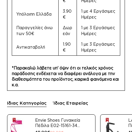
€
Ημέρες
3.90
1 με 4 Εργάσιμες
Υπόλοιπη Ελλάδα
€
Ημέρες
Παραγγελίες άνω
Δωρ
1 με 3 Εργάσιμες
των 50€
εάν
Ημέρες
1.90
1 με 3 Εργάσιμες
Αντικαταβολή
€
Ημέρες
*Παρακαλώ λάβετε υπ' όψιν ότι οι τελικός χρόνος
παράδοσης ενδέχεται να διαφέρει ανάλογα με την
διαθεσιμότητα του προϊόντος, καιρικά φαινόμενα και
κ.α.
Ίδιας Κατηγορίας
Ίδιας Εταιρείας
Envie Shoes Γυναικεία
L
Πέδιλα E02-15161-34
Π
Μαύρο Satin
49,00€
4