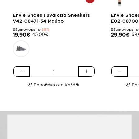
-56%
-57%
Envie Shoes Γυναικεία Sneakers
Envie Shoe
V42-08471-34 Μαύρο
E02-08700
Εξοικονομείτε
-56%
Εξοικονομείτε
19,90€
45,00€
29,90€
69
Envie
Envie
Shoes
Shoes
Προσθήκη στο Καλάθι
Πρ
Γυναικεία
Γυναικείες
Sneakers
Γόβες
V42-
E02-
08471-
08700-
34
90
Μαύρο
Nude