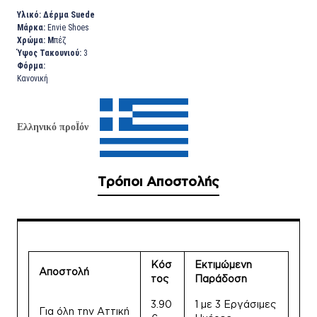
Υλικό: Δέρμα Suede
Μάρκα:
Envie Shoes
Χρώμα: Μ
πέζ
Ύψος Τακουνιού:
3
Φόρμα:
Κανονική
Ελληνικό προΪόν
Τρόποι Αποστολής
Κόσ
Εκτιμώμενη
Αποστολή
τος
Παράδοση
3.90
1 με 3 Εργάσιμες
Για όλη την Αττική