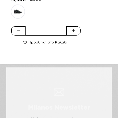
Envie
Shoes
Προσθήκη στο Καλάθι
Γυναικεία
Sneakers
V42-
08471-
21
Ασημί
Milanos Newsletter