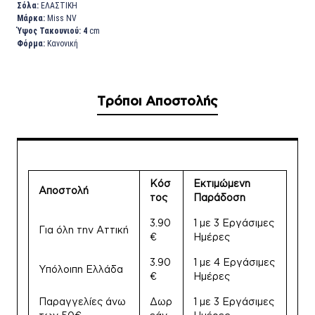
Σόλα:
ΕΛΑΣΤΙΚΗ
Μάρκα:
Miss NV
Ύψος Τακουνιού: 4
cm
Φόρμα:
Κανονική
Τρόποι Αποστολής
Κόσ
Εκτιμώμενη
Αποστολή
τος
Παράδοση
3.90
1 με 3 Εργάσιμες
Για όλη την Αττική
€
Ημέρες
3.90
1 με 4 Εργάσιμες
Υπόλοιπη Ελλάδα
€
Ημέρες
Παραγγελίες άνω
Δωρ
1 με 3 Εργάσιμες