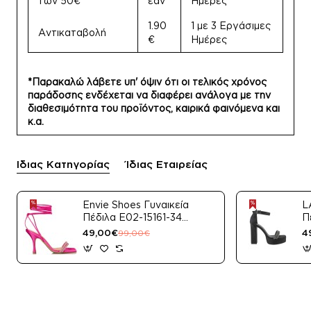
των 50€
εάν
Ημέρες
1.90
1 με 3 Εργάσιμες
Αντικαταβολή
€
Ημέρες
*Παρακαλώ λάβετε υπ' όψιν ότι οι τελικός χρόνος
παράδοσης ενδέχεται να διαφέρει ανάλογα με την
διαθεσιμότητα του προϊόντος, καιρικά φαινόμενα και
κ.α.
Ίδιας Κατηγορίας
Ίδιας Εταιρείας
Envie Shoes Γυναικεία
L
Πέδιλα E02-15161-34
Π
Μαύρο Satin
49,00€
4
99,00€