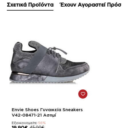
Σχετικά Προϊόντα
Έχουν Αγοραστεί Πρόσφ
-56%
Envie Shoes Γυναικεία Sneakers
V42-08471-21 Ασημί
Εξοικονομείτε
-56%
19,90€
45,00€