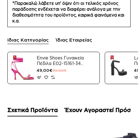
*Παρακαλώ λάβετε υπ' όψιν ότι οι τελικός χρόνος
παράδοσης ενδέχεται να διαφέρει ανάλογα με την
διαθεσιμότητα του προϊόντος, καιρικά φαινόμενα και
κ.α.
Ίδιας Κατηγορίας
Ίδιας Εταιρείας
Envie Shoes Γυναικεία
L
Πέδιλα E02-15161-34
Π
Μαύρο Satin
49,00€
4
99,00€
Σχετικά Προϊόντα
Έχουν Αγοραστεί Πρόσφ