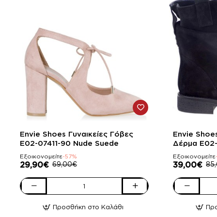
-57%
-54%
Envie Shoes Γυναικείες Γόβες
Envie Shoe
E02-07411-90 Nude Suede
Δέρμα E02
Suede
Εξοικονομείτε
-57%
Εξοικονομείτε
29,90€
69,00€
39,00€
85
Envie
Envie
Shoes
Shoes
Προσθήκη στο Καλάθι
Πρ
Γυναικείες
Γυναικεία