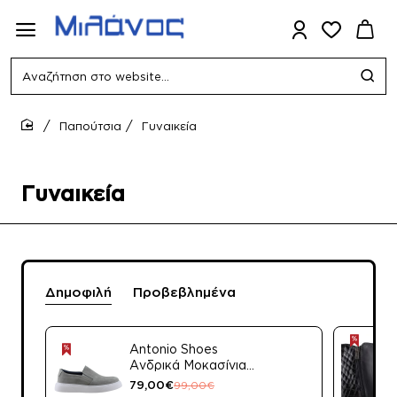
Αναζήτηση
στο
website...
Παπούτσια
Γυναικεία
home
Γυναικεία
Δημοφιλή
Προβεβλημένα
Antonio Shoes
Ανδρικά Μοκασίνια
Δέρμα 850/4001
79,00€
99,00€
Μπλε Suede