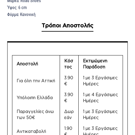
Μάρκα: Road Shoes
Ύψος: 6
cm
Φόρμα:
Κανονική
Τρόποι Αποστολής
Κόσ
Εκτιμώμενη
Αποστολή
τος
Παράδοση
3.90
1 με 3 Εργάσιμες
Για όλη την Αττική
€
Ημέρες
3.90
1 με 4 Εργάσιμες
Υπόλοιπη Ελλάδα
€
Ημέρες
Παραγγελίες άνω
Δωρ
1 με 3 Εργάσιμες
των 50€
εάν
Ημέρες
1.90
1 με 3 Εργάσιμες
Αντικαταβολή
€
Ημέρες