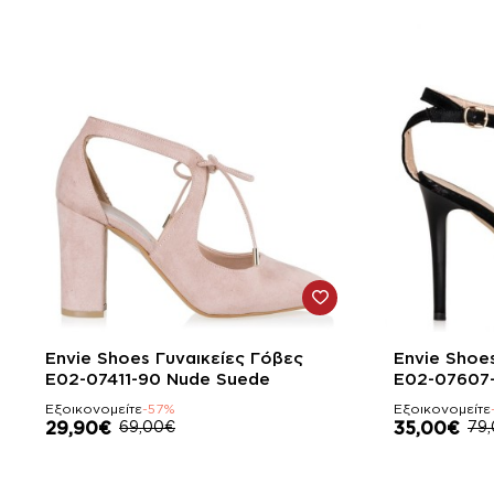
-57%
-56%
Envie Shoes Γυναικείες Γόβες
Envie Shoe
E02-07411-90 Nude Suede
E02-07607
Εξοικονομείτε
-57%
Εξοικονομείτε
29,90€
69,00€
35,00€
79