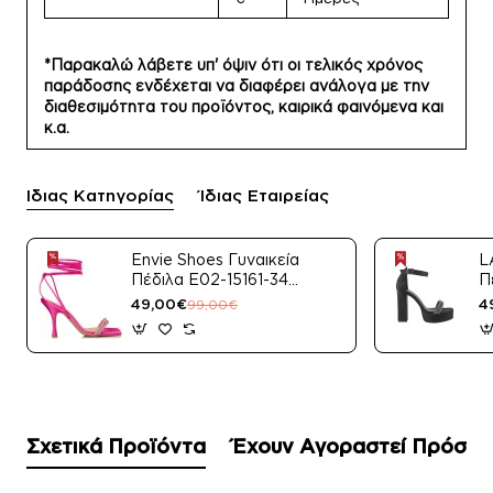
*Παρακαλώ λάβετε υπ' όψιν ότι οι τελικός χρόνος
παράδοσης ενδέχεται να διαφέρει ανάλογα με την
διαθεσιμότητα του προϊόντος, καιρικά φαινόμενα και
κ.α.
Ίδιας Κατηγορίας
Ίδιας Εταιρείας
Envie Shoes Γυναικεία
L
Πέδιλα E02-15161-34
Π
Μαύρο Satin
49,00€
4
99,00€
Σχετικά Προϊόντα
Έχουν Αγοραστεί Πρόσφ