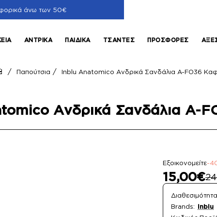
φορικά άνω των 50€
ΚΕΊΑ
ΑΝΤΡΙΚΆ
ΠΑΙΔΙΚΆ
ΤΣΆΝΤΕΣ
ΠΡΟΣΦΟΡΈΣ
ΑΞΕ
Παπούτσια
Inblu Anatomico Ανδρικά Σανδάλια A-FO36 Κα
home
atomico Ανδρικά Σανδάλια A-
Εξοικονομείτε
-4
15,00€
24
Διαθεσιμότητα
Brands:
Inblu