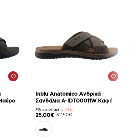
-24%
ά
Inblu Anatomico Ανδρικά
I
Μαύρο
Σανδάλια A-IDT00011W Καφέ
Σ
Εξοικονομείτε
-24%
Εξ
25,00€
32,90€
2