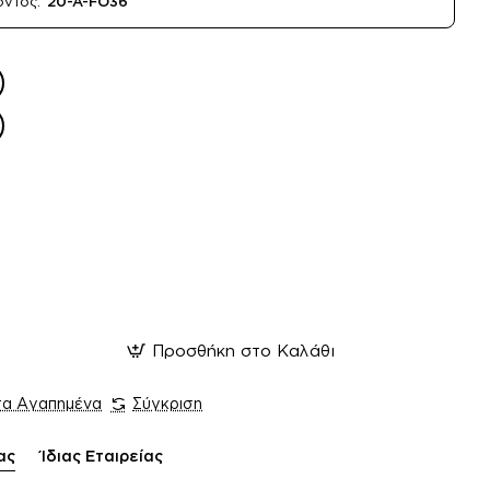
όντος:
20-A-FO36
Προσθήκη στο Καλάθι
τα Αγαπημένα
Σύγκριση
ας
Ίδιας Εταιρείας