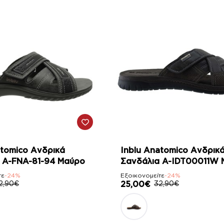
-24%
atomico Ανδρικά
Inblu Anatomico Ανδρικ
 A-FNA-81-94 Μαύρο
Σανδάλια A-IDT00011W 
τε
-24%
Εξοικονομείτε
-24%
2,90€
25,00€
32,90€