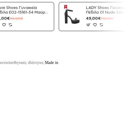
vie Shoes Γυναικεία
LADY Shoes Γυναικεία
διλα E02-15161-34 Μαύρο
Πέδιλα 01 Nude Satin
tin
,00€
49,00€
99,00€
79,90€
ντιολισθητικές ιδιότητες.
Made in