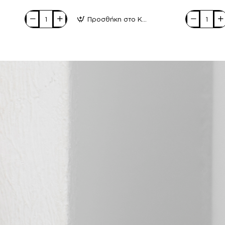
Προσθήκη στο Καλάθι
Inblu
Inblu
Anatomico
Anatomico
Ανδρικά
Ανδρικά
Σανδάλια
Σανδάλια
A-
A-
DA03
FNA-
Γκρί
81-
94
Μαύρο