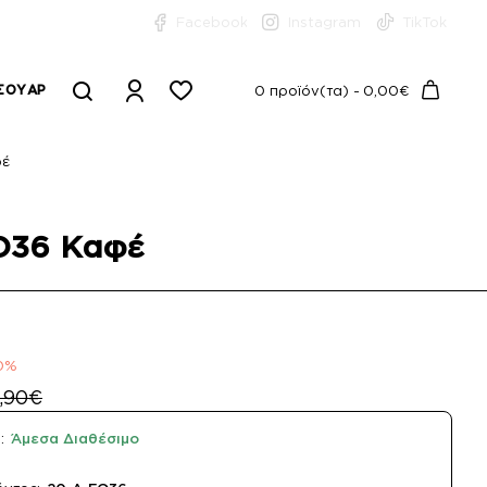
Facebook
Instagram
TikTok
ΣΟΥΆΡ
0 προϊόν(τα) - 0,00€
φέ
FO36 Καφέ
0%
,90€
:
Άμεσα Διαθέσιμο