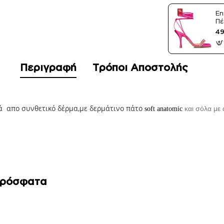
En
Πέ
Sa
49
Περιγραφή
Τρόποι Αποστολής
ά απο συνθετικό δέρμα,με δερμάτινο πάτο
και σόλα με α
soft anatomic
Πρόσφατα