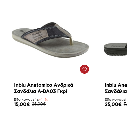
-44%
-24%
Inblu Anatomico Ανδρικά
Inblu An
Σανδάλια A-DA03 Γκρί
Σανδάλια
Εξοικονομείτε
-44%
Εξοικονομεί
15,00€
26,90€
25,00€
3