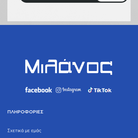
email
σας
ΠΛΗΡΟΦΟΡΊΕΣ
Σχετικά με εμάς