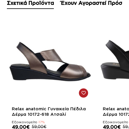
Σχετικά Προϊόντα
Έχουν Αγοραστεί Πρόσφ
-17%
-17%
Relax anatomic Γυναικεία Πέδιλα
Relax anat
Δέρμα 10172-618 Ατσαλί
Δέρμα 1017
Εξοικονομείτε
-17%
Εξοικονομείτε
49,00€
59,00€
49,00€
59