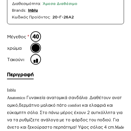
Διαθεσιμότητα:
Άμεσα Διαθέσιμο
Brands:
Inblu
Κωδικός Προϊόντος:
20-Γ-26A2
Μέγεθος
χρώμα
Τακούνι
Περιγραφή
Inblu
Γυναικεία
ανατομικά
σανδάλια
.Διαθέτουν
ανατ
Anatomico
ομικό,δερμάτινο μαλακό πάτο
και ελαφριά και
comfort
εύκαμπτη σόλα. Στο πάνω μέρος έχουν 2 αυτκόλλητα για
να τα ρυθμίζετε ανάλογα με το φάρδος του ποδιού. Για
άνετο και ξεκούραστο περπάτημα!
Υψος σόλας 4 cm.
Made