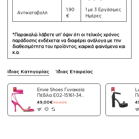
1.90
1 με 3 Εργάσιμες
Αντικαταβολή
€
Ημέρες
*Παρακαλώ λάβετε υπ' όψιν ότι οι τελικός χρόνος
παράδοσης ενδέχεται να διαφέρει ανάλογα με την
διαθεσιμότητα του προϊόντος, καιρικά φαινόμενα και
κ.α.
Ίδιας Κατηγορίας
Ίδιας Εταιρείας
Envie Shoes Γυναικεία
L
Πέδιλα E02-15161-34
Π
Μαύρο Satin
49,00€
4
99,00€