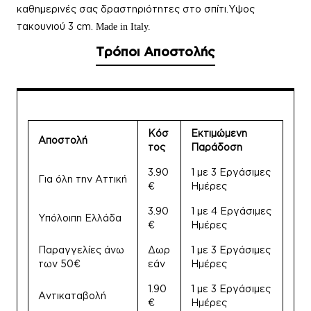
καθημερινές σας δραστηριότητες στο σπίτι.Υψος
τακουνιού 3 cm.
Made in Italy.
Τρόποι Αποστολής
Κόσ
Εκτιμώμενη
Αποστολή
τος
Παράδοση
3.90
1 με 3 Εργάσιμες
Για όλη την Αττική
€
Ημέρες
3.90
1 με 4 Εργάσιμες
Υπόλοιπη Ελλάδα
€
Ημέρες
Παραγγελίες άνω
Δωρ
1 με 3 Εργάσιμες
των 50€
εάν
Ημέρες
1.90
1 με 3 Εργάσιμες
Αντικαταβολή
€
Ημέρες