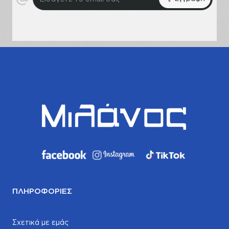
το
email
σας
ΠΛΗΡΟΦΟΡΊΕΣ
Σχετικά με εμάς