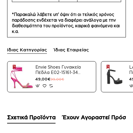
*Παρακαλώ λάβετε υπ' όψιν ότι οι τελικός χρόνος
παράδοσης ενδέχεται να διαφέρει ανάλογα με την
διαθεσιμότητα του προϊόντος, καιρικά φαινόμενα και
κ.α.
Ίδιας Κατηγορίας
Ίδιας Εταιρείας
Envie Shoes Γυναικεία
L
Πέδιλα E02-15161-34
Π
Μαύρο Satin
49,00€
4
99,00€
Σχετικά Προϊόντα
Έχουν Αγοραστεί Πρόσφ