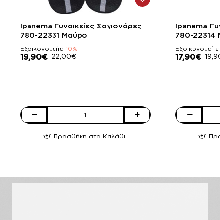
-10%
-10%
Ipanema Γυναικείες Σαγιονάρες
Ipanema Γυ
780-22331 Μαύρο
780-22314 
Εξοικονομείτε
-10%
Εξοικονομείτε
19,90€
22,00€
17,90€
19,9
Ipanema
Ipanema
Γυναικείες
Γυναικείες
Προσθήκη στο Καλάθι
Πρ
Σαγιονάρες
Σαγιονάρες
780-
780-
22331
22314
Μαύρο
Nude
Χαλκός