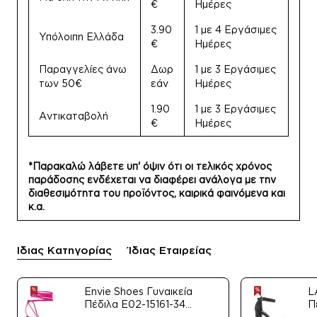
€
Ημέρες
3.90
1 με 4 Εργάσιμες
Υπόλοιπη Ελλάδα
€
Ημέρες
Παραγγελίες άνω
Δωρ
1 με 3 Εργάσιμες
των 50€
εάν
Ημέρες
1.90
1 με 3 Εργάσιμες
Αντικαταβολή
€
Ημέρες
*Παρακαλώ λάβετε υπ' όψιν ότι οι τελικός χρόνος
παράδοσης ενδέχεται να διαφέρει ανάλογα με την
διαθεσιμότητα του προϊόντος, καιρικά φαινόμενα και
κ.α.
Ίδιας Κατηγορίας
Ίδιας Εταιρείας
Envie Shoes Γυναικεία
L
Πέδιλα E02-15161-34
Π
Μαύρο Satin