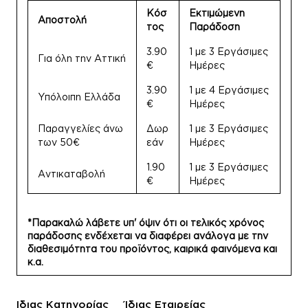
Κόσ
Εκτιμώμενη
Αποστολή
τος
Παράδοση
3.90
1 με 3 Εργάσιμες
Για όλη την Αττική
€
Ημέρες
3.90
1 με 4 Εργάσιμες
Υπόλοιπη Ελλάδα
€
Ημέρες
Παραγγελίες άνω
Δωρ
1 με 3 Εργάσιμες
των 50€
εάν
Ημέρες
1.90
1 με 3 Εργάσιμες
Αντικαταβολή
€
Ημέρες
*Παρακαλώ λάβετε υπ' όψιν ότι οι τελικός χρόνος
παράδοσης ενδέχεται να διαφέρει ανάλογα με την
διαθεσιμότητα του προϊόντος, καιρικά φαινόμενα και
κ.α.
Ίδιας Κατηγορίας
Ίδιας Εταιρείας