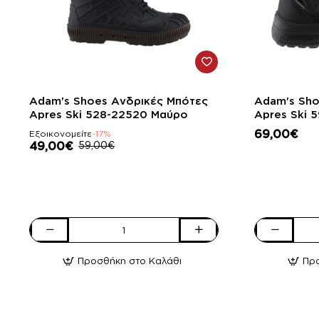
-17%
Adam's Shoes Ανδρικές Μπότες
Adam's Sho
Apres Ski 528-22520 Μαύρο
Apres Ski 
69,00€
Εξοικονομείτε
-17%
49,00€
59,00€
Adam's
Adam's
Shoes
Shoes
Προσθήκη στο Καλάθι
Πρ
Ανδρικές
Γυναικεία
Μπότες
Μποτάκια
Apres
Apres
Ski
Ski
528-
591-