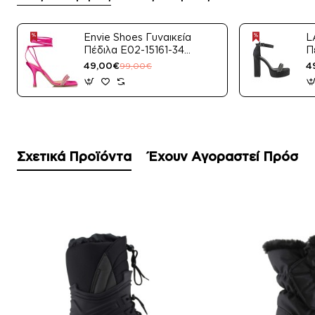
Envie Shoes Γυναικεία
L
Πέδιλα E02-15161-34
Π
Μαύρο Satin
49,00€
4
99,00€
Σχετικά Προϊόντα
Έχουν Αγοραστεί Πρόσφ