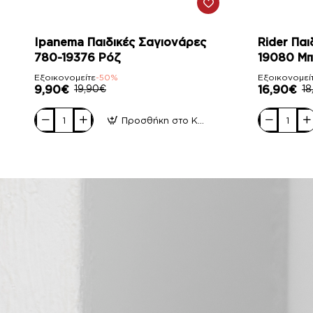
-50%
-11%
Ipanema Παιδικές Σαγιονάρες
Rider Παι
780-19376 Ρόζ
19080 Μπ
Εξοικονομείτε
-50%
Εξοικονομεί
9,90€
19,90€
16,90€
18
Προσθήκη στο Καλάθι
Ipanema
Rider
Παιδικές
Παιδικές
Σαγιονάρες
Σαγιονάρες
780-
780-
19376
19080
Ρόζ
Μπλέ
Πράσινο