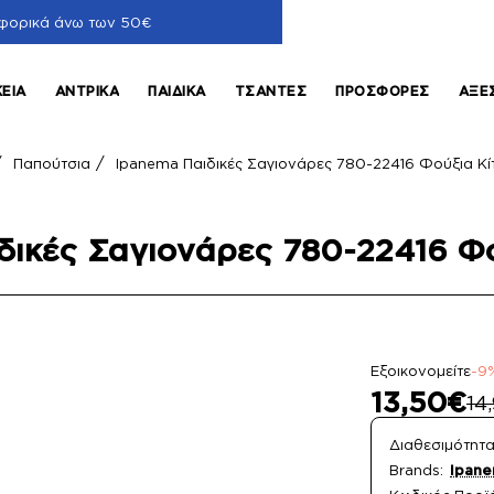
φορικά άνω των 50€
ΚΕΊΑ
ΑΝΤΡΙΚΆ
ΠΑΙΔΙΚΆ
ΤΣΆΝΤΕΣ
ΠΡΟΣΦΟΡΈΣ
ΑΞΕ
Παπούτσια
Ipanema Παιδικές Σαγιονάρες 780-22416 Φούξια Κί
me
δικές Σαγιονάρες 780-22416 Φο
Εξοικονομείτε
-9
13,50€
14
Διαθεσιμότητα
Brands:
Ipan