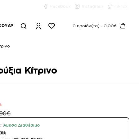
Facebook
Instagram
TikTok
ΣΟΥΆΡ
0 προϊόν(τα) - 0,00€
τρινο
ύξια Κίτρινο
%
,90€
:
Άμεσα Διαθέσιμο
ema