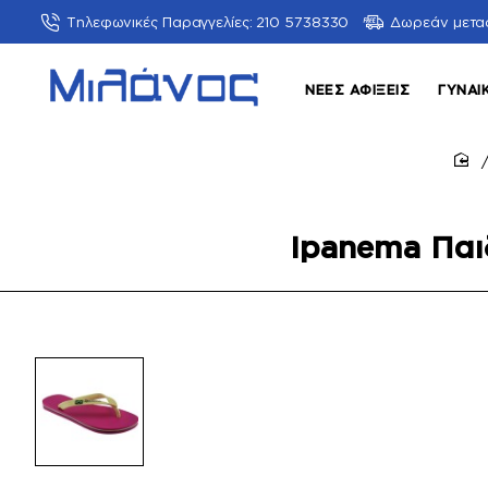
Τηλεφωνικές Παραγγελίες: 210 5738330
Δωρεάν μετα
ΝΈΕΣ ΑΦΊΞΕΙΣ
ΓΥΝΑΙ
ho
Ipanema Παι