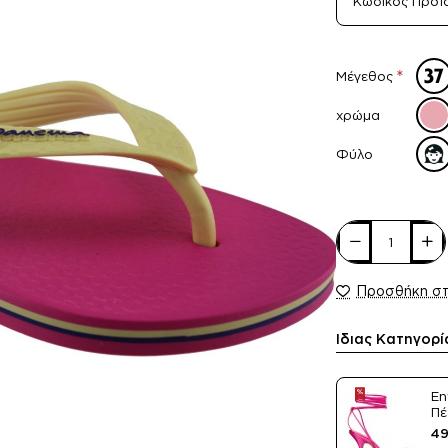
Κωδικός Προϊ
Μέγεθος
χρώμα
Φύλο
Προσθήκη σ
Ίδιας Κατηγορί
En
Πέ
Sa
49