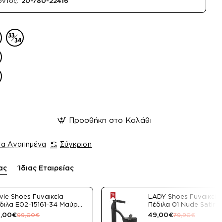
όντος:
20-780-22416
Προσθήκη στο Καλάθι
τα Αγαπημένα
Σύγκριση
ας
Ίδιας Εταιρείας
vie Shoes Γυναικεία
LADY Shoes Γυναικεία
διλα E02-15161-34 Μαύρο
Πέδιλα 01 Nude Satin
tin
,00€
49,00€
99,00€
79,90€