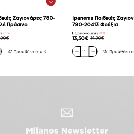
-9%
δικές Σαγιονάρες 780-
Ipanema Παιδικές Σαγιο
λέ Πράσινο
780-20413 Φούξια
τε
-11%
Εξοικονομείτε
-9%
,90€
13,50€
14,90€
Προσθήκη στο Καλάθι
Ipanema
Παιδικές
Σαγιονάρες
780-
20413
Φούξια
Milanos Newsletter