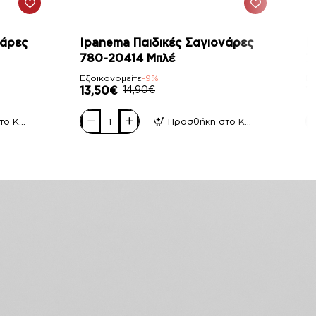
-9%
νάρες
Ipanema Παιδικές Σαγιονάρες
I
780-20414 Μπλέ
7
Εξοικονομείτε
-9%
Εξ
13,50€
14,90€
1
Προσθήκη στο Καλάθι
Προσθήκη στο Καλάθι
Ipanema
I
Παιδικές
Πα
Σαγιονάρες
Σ
780-
7
20414
2
Μπλέ
Φ