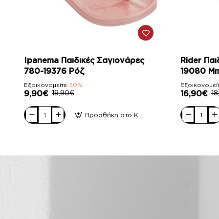
-50%
-11%
Ipanema Παιδικές Σαγιονάρες
Rider Παι
780-19376 Ρόζ
19080 Μπ
Εξοικονομείτε
-50%
Εξοικονομεί
9,90€
19,90€
16,90€
18
Προσθήκη στο Καλάθι
Ipanema
Rider
Παιδικές
Παιδικές
Σαγιονάρες
Σαγιονάρες
780-
780-
19376
19080
Ρόζ
Μπλέ
Πράσινο