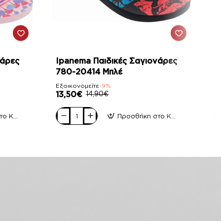
-9%
νάρες
Ipanema Παιδικές Σαγιονάρες
I
780-20414 Μπλέ
7
Εξοικονομείτε
-9%
Εξ
13,50€
14,90€
1
Προσθήκη στο Καλάθι
Προσθήκη στο Καλάθι
Ipanema
I
Παιδικές
Πα
Σαγιονάρες
Σ
780-
7
20414
2
Μπλέ
Φ