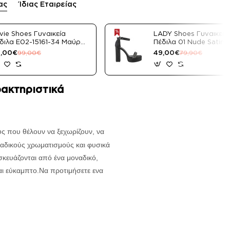
ας
Ίδιας Εταιρείας
vie Shoes Γυναικεία
LADY Shoes Γυναικεία
διλα E02-15161-34 Μαύρο
Πέδιλα 01 Nude Satin
tin
,00€
49,00€
99,00€
79,90€
ακτηριστικά
υς που θέλουν να ξεχωρίζουν, να
ναδικούς χρωματισμούς και φυσικά
σκευάζονται από ένα μοναδικό,
αι εύκαμπτο.
Να προτιμήσετε ενα