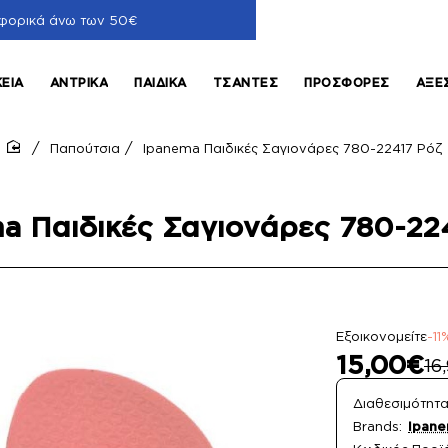
φορικά άνω των 50€
ΚΕΊΑ
ΑΝΤΡΙΚΆ
ΠΑΙΔΙΚΆ
ΤΣΆΝΤΕΣ
ΠΡΟΣΦΟΡΈΣ
ΑΞΕ
Παπούτσια
Ipanema Παιδικές Σαγιονάρες 780-22417 Ρόζ
home
a Παιδικές Σαγιονάρες 780-22
Εξοικονομείτε
-11
15,00€
16
Διαθεσιμότητα
Brands:
Ipan