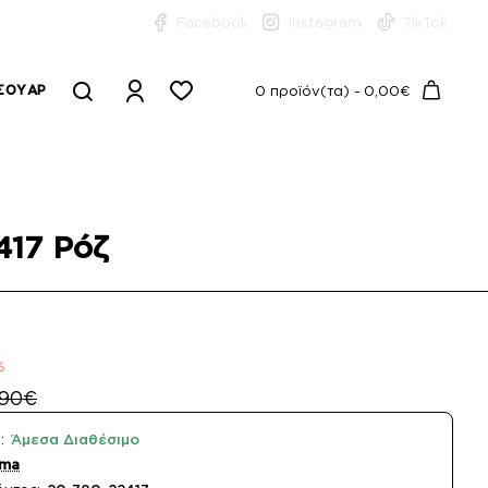
Facebook
Instagram
TikTok
ΣΟΥΆΡ
0 προϊόν(τα) - 0,00€
417 Ρόζ
%
,90€
:
Άμεσα Διαθέσιμο
ema