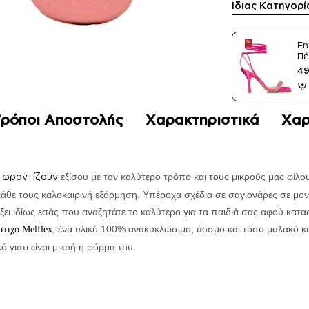
Ίδιας Κατηγορί
En
Πέ
Sa
49
ρόποι Αποστολής
Χαρακτηριστικά
Χαρ
υ
φροντίζουν
εξίσου με τον καλύτερο τρόπο και τους μικρούς μας φίλο
 κάθε τους καλοκαιρινή εξόρμηση. Υπέροχα σχέδια σε σαγιονάρες σε μο
ει ιδίως εσάς που αναζητάτε το καλύτερο για τα παιδιά σας αφού κατα
, ένα υλικό 100% ανακυκλώσιμο, άοσμο και τόσο μαλακό κ
στιχο Melflex
 γιατι είναι μικρή η φόρμα του.