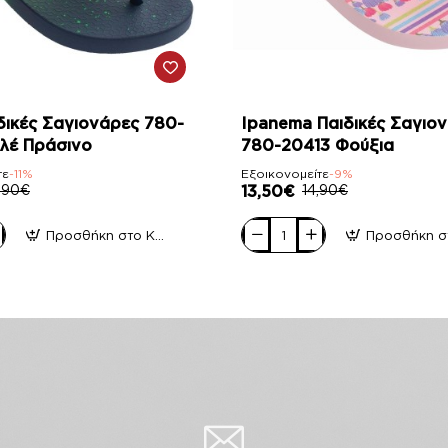
-9%
δικές Σαγιονάρες 780-
Ipanema Παιδικές Σαγιο
λέ Πράσινο
780-20413 Φούξια
τε
-11%
Εξοικονομείτε
-9%
,90€
13,50€
14,90€
Προσθήκη στο Καλάθι
Ipanema
Παιδικές
Σαγιονάρες
780-
20413
Φούξια