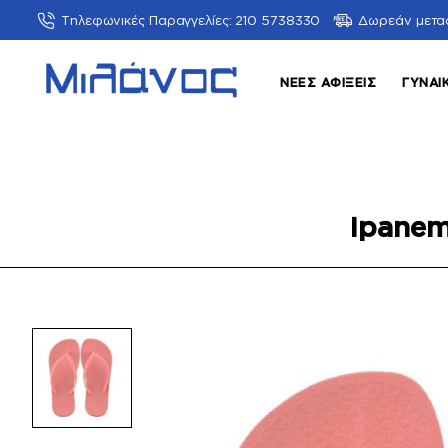
Τηλεφωνικές Παραγγελίες: 210 5738330
Δωρεάν μετα
ΝΈΕΣ ΑΦΊΞΕΙΣ
ΓΥΝΑΙ
Ipanem