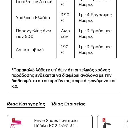
Για όλη την Αττική
€
Ημέρες
3.90
1 με 4 Εργάσιμες
Υπόλοιπη Ελλάδα
€
Ημέρες
Παραγγελίες άνω
Δωρ
1 με 3 Εργάσιμες
των 50€
εάν
Ημέρες
1.90
1 με 3 Εργάσιμες
Αντικαταβολή
€
Ημέρες
*Παρακαλώ λάβετε υπ' όψιν ότι οι τελικός χρόνος
παράδοσης ενδέχεται να διαφέρει ανάλογα με την
διαθεσιμότητα του προϊόντος, καιρικά φαινόμενα και
κ.α.
Ίδιας Κατηγορίας
Ίδιας Εταιρείας
Envie Shoes Γυναικεία
L
Πέδιλα E02-15161-34
Π