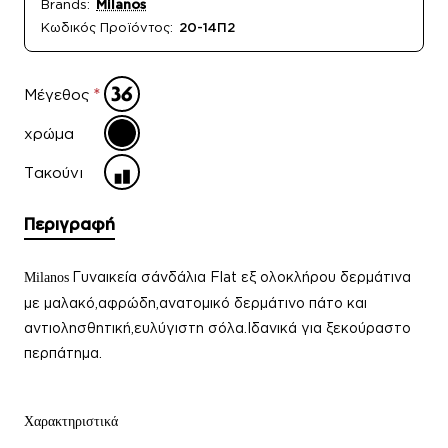
Brands:
Milanos
Κωδικός Προϊόντος:
20-14Π2
Μέγεθος
χρώμα
Τακούνι
Περιγραφή
Γυναικεία σάνδάλια Flat εξ ολοκλήρου δερμάτινα
Milanos
με μαλακό,αφρώδη,ανατομικό δερμάτινο πάτο και
αντιολησθητική,ευλύγιστη σόλα.Ιδανικά για ξεκούραστο
περπάτημα.
Χαρακτηριστικά