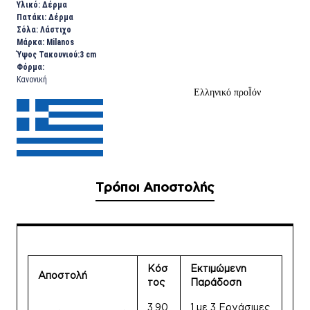
Υλικό: Δέρμα
Πατάκι: Δέρμα
Σόλα: Λάστιχο
Μάρκα: Milanos
Ύψος Τακουνιού:3 cm
Φόρμα:
Κανονική
Ελληνικό προΪόν
Τρόποι Αποστολής
Κόσ
Εκτιμώμενη
Αποστολή
τος
Παράδοση
3.90
1 με 3 Εργάσιμες