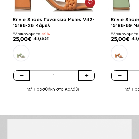
-49%
-49%
Envie Shoes Γυναικεία Mules V42-
Envie Shoes
15186-26 Κάμελ
15186-69 Μ
Εξοικονομείτε
-49%
Εξοικονομείτε
25,00€
49,00€
25,00€
49
Envie
Envie
Shoes
Shoes
Προσθήκη στο Καλάθι
Πρ
Γυναικεία
Γυναικεία
Mules
Mules
V42-
V42-
15186-
15186-
26
69
Κάμελ
Μέντα